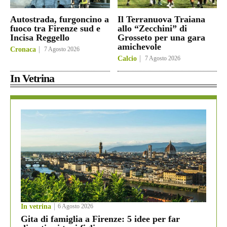
Autostrada, furgoncino a
Il Terranuova Traiana
fuoco tra Firenze sud e
allo “Zecchini” di
Incisa Reggello
Grosseto per una gara
amichevole
Cronaca
7 Agosto 2026
Calcio
7 Agosto 2026
In Vetrina
In vetrina
6 Agosto 2026
Gita di famiglia a Firenze: 5 idee per far