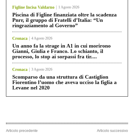
Figline Incisa Valdarno
1 Agosto 2026
Piscina di Figline finanziata oltre la scadenza
Pnrr, il gruppo di Fratelli d’Italia: “Un
ringraziamento al Governo”
Cronaca
4 Agosto 2026
Un anno fa la strage in A1 in cui morirono
Gianni, Giulia e Franco. Lo schianto, il
processo, lo stop ai sorpassi fra tir....
Cronaca
3 Agosto 2026
Scomparso da una struttura di Castiglion
Fiorentino l’uomo che aveva ucciso la figlia a
Levane nel 2020
Articolo precedente
Articolo successivo