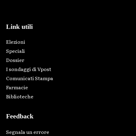
Html code here! Replace this with any non empty raw html
code and that's it.
Link utili
Elezioni
Speciali
Dossier
I sondaggi di Vpost
Comunicati Stampa
Farmacie
Biblioteche
Feedback
Segnala un errore