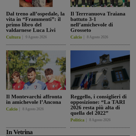
Dal treno all’ospedale, la
Il Terrranuova Traiana
vita in “Frammenti”: il
battuto 3-1
primo libro del
nell’amichevole di
valdarnese Luca Livi
Grosseto
Cultura
9 Agosto 2026
Calcio
8 Agosto 2026
Il Montevarchi affronta
Reggello, i consiglieri di
in amichevole l’Ancona
opposizione: “La TARI
2026 resta più alta di
Calcio
8 Agosto 2026
quella del 2022”
Politica
8 Agosto 2026
In Vetrina