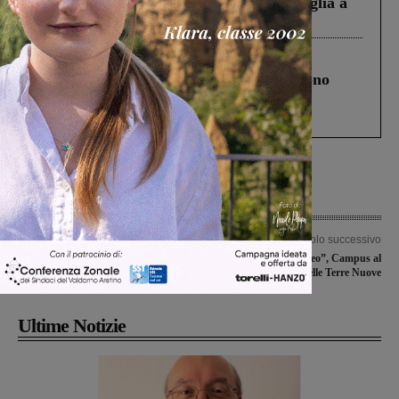
Fiorentino l’uomo che aveva ucciso la figlia a
Levane nel 2020
Cronaca
4 Agosto 2026
Un anno fa la strage in A1 in cui morirono
Gianni, Giulia e Franco. Lo schianto, il
processo, lo stop ai sorpassi fra tir....
Articolo precedente
Articolo successivo
Altra amichevole per il Montevarchi,
“Vivere nel museo”, Campus al
l’avversario è il Gavorrano
Museo delle Terre Nuove
Ultime Notizie