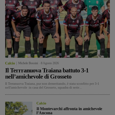
Calcio
Michele Bossini
-
8 Agosto 2026
Il Terrranuova Traiana battuto 3-1
nell’amichevole di Grosseto
Il Terranuova Traiana, pur non demeritando, è stata sconfitto per 3-1
nell'amichevole in casa del Grosseto, squadra di serie...
Calcio
Il Montevarchi affronta in amichevole
l’Ancona