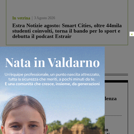
In vetrina
3 Agosto 2026
Estra Notizie agosto: Smart Cities, oltre 44mila
studenti coinvolti, torna il bando per lo sport e
×
debutta il podcast Estrair
Più lette
Figline Incisa Valdarno
1 Agosto 2026
Piscina di Figline finanziata oltre la scadenza
Pnrr, il gruppo di Fratelli d’Italia: “Un
ringraziamento al Governo”
Cronaca
3 Agosto 2026
Scomparso da una struttura di Castiglion