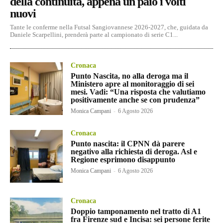
della continuità, appena un paio i volti
nuovi
Tante le conferme nella Futsal Sangiovannese 2026-2027, che, guidata da
Daniele Scarpellini, prenderà parte al campionato di serie C1...
Cronaca
Punto Nascita, no alla deroga ma il
Ministero apre al monitoraggio di sei
mesi. Vadi: “Una risposta che valutiamo
positivamente anche se con prudenza”
Monica Campani
-
6 Agosto 2026
Cronaca
Punto nascita: il CPNN dà parere
negativo alla richiesta di deroga. Asl e
Regione esprimono disappunto
Monica Campani
-
6 Agosto 2026
Cronaca
Doppio tamponamento nel tratto di A1
fra Firenze sud e Incisa: sei persone ferite