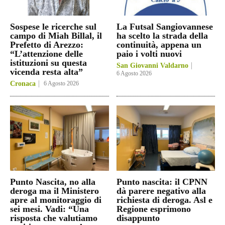
Sospese le ricerche sul
La Futsal Sangiovannese
campo di Miah Billal, il
ha scelto la strada della
Prefetto di Arezzo:
continuità, appena un
“L’attenzione delle
paio i volti nuovi
istituzioni su questa
San Giovanni Valdarno
vicenda resta alta”
6 Agosto 2026
Cronaca
6 Agosto 2026
Punto Nascita, no alla
Punto nascita: il CPNN
deroga ma il Ministero
dà parere negativo alla
apre al monitoraggio di
richiesta di deroga. Asl e
sei mesi. Vadi: “Una
Regione esprimono
risposta che valutiamo
disappunto