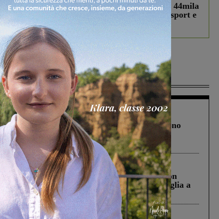
Estra Notizie agosto: Smart Cities, oltre 44mila
studenti coinvolti, torna il bando per lo sport e
debutta il podcast Estrair
Più lette
Cronaca
4 Agosto 2026
Un anno fa la strage in A1 in cui morirono
Gianni, Giulia e Franco. Lo schianto, il
processo, lo stop ai sorpassi fra tir....
Cronaca
3 Agosto 2026
Scomparso da una struttura di Castiglion
Fiorentino l’uomo che aveva ucciso la figlia a
Levane nel 2020
Cronaca
5 Agosto 2026