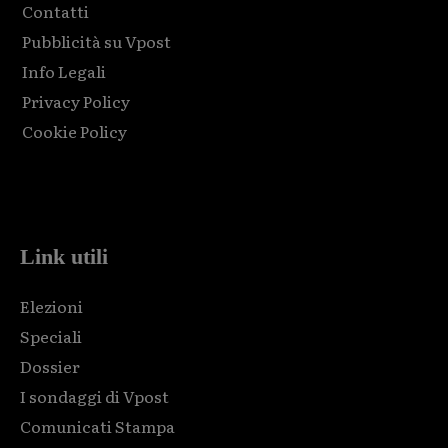
Contatti
Pubblicità su Vpost
Info Legali
Privacy Policy
Cookie Policy
Html code here! Replace this with any non empty raw html
code and that's it.
Link utili
Elezioni
Speciali
Dossier
I sondaggi di Vpost
Comunicati Stampa