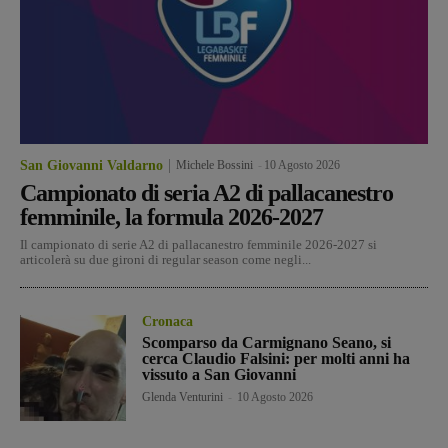
San Giovanni Valdarno
Michele Bossini
-
10 Agosto 2026
Campionato di seria A2 di pallacanestro
femminile, la formula 2026-2027
Il campionato di serie A2 di pallacanestro femminile 2026-2027 si
articolerà su due gironi di regular season come negli...
Cronaca
Scomparso da Carmignano Seano, si
cerca Claudio Falsini: per molti anni ha
vissuto a San Giovanni
Glenda Venturini
-
10 Agosto 2026