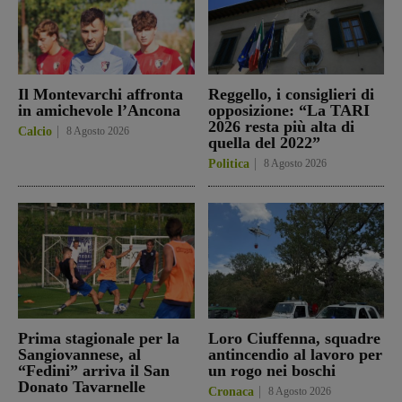
Il Montevarchi affronta
Reggello, i consiglieri di
in amichevole l’Ancona
opposizione: “La TARI
2026 resta più alta di
Calcio
8 Agosto 2026
quella del 2022”
Politica
8 Agosto 2026
Prima stagionale per la
Loro Ciuffenna, squadre
Sangiovannese, al
antincendio al lavoro per
“Fedini” arriva il San
un rogo nei boschi
Donato Tavarnelle
Cronaca
8 Agosto 2026