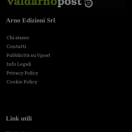
Arno Edizioni Srl
Chi siamo
Contatti
Pubblicità su Vpost
Info Legali
Privacy Policy
Cookie Policy
Html code here! Replace this with any non empty raw html
code and that's it.
Link utili