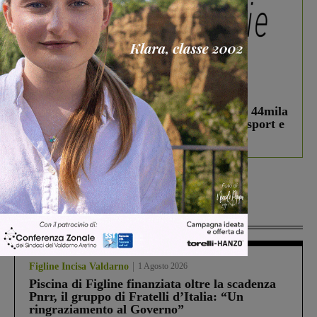
In vetrina
3 Agosto 2026
Estra Notizie agosto: Smart Cities, oltre 44mila
studenti coinvolti, torna il bando per lo sport e
debutta il podcast Estrair
Più lette
Figline Incisa Valdarno
1 Agosto 2026
Piscina di Figline finanziata oltre la scadenza
Pnrr, il gruppo di Fratelli d’Italia: “Un
ringraziamento al Governo”