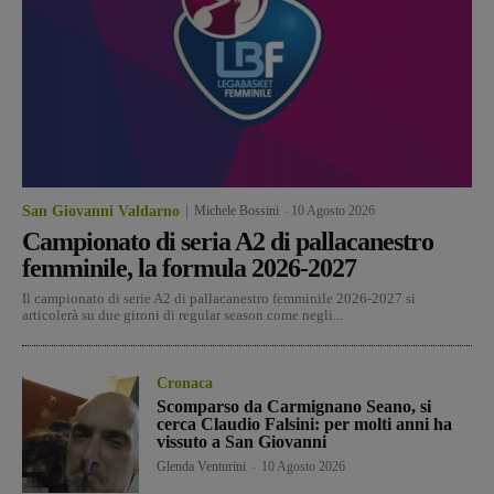
San Giovanni Valdarno
Michele Bossini
-
10 Agosto 2026
Campionato di seria A2 di pallacanestro
femminile, la formula 2026-2027
Il campionato di serie A2 di pallacanestro femminile 2026-2027 si
articolerà su due gironi di regular season come negli...
Cronaca
Scomparso da Carmignano Seano, si
cerca Claudio Falsini: per molti anni ha
vissuto a San Giovanni
Glenda Venturini
-
10 Agosto 2026