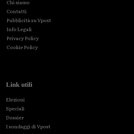
Chi siamo
Contatti
Pubblicità su Vpost
Info Legali
Privacy Policy
Cookie Policy
Html code here! Replace this with any non empty raw html
code and that's it.
Link utili
Elezioni
Speciali
Dossier
I sondaggi di Vpost