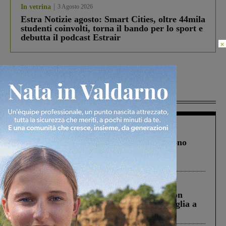
In vetrina
3 Agosto 2026
Estra Notizie agosto: Smart Cities, oltre 44mila
studenti coinvolti, torna il bando per lo sport e
debutta il podcast Estrair
×
Più lette
Cronaca
4 Agosto 2026
Un anno fa la strage in A1 in cui morirono
Gianni, Giulia e Franco. Lo schianto, il
processo, lo stop ai sorpassi fra tir....
Cronaca
3 Agosto 2026
Scomparso da una struttura di Castiglion
Fiorentino l’uomo che aveva ucciso la figlia a
Levane nel 2020