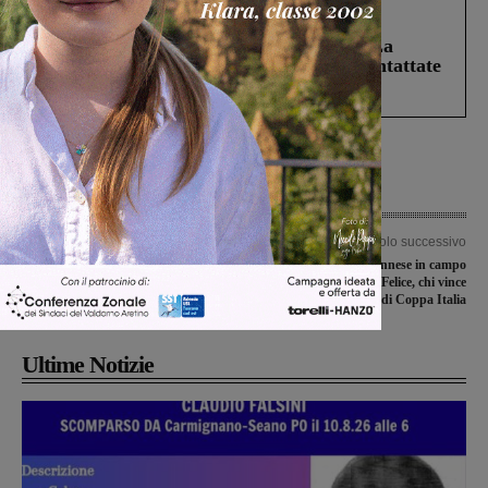
Cronaca
5 Agosto 2026
Continuano le ricerche di Miah Billal. La
Prefettura: “In caso di avvistamento contattate
il 112”
Articolo precedente
Articolo successivo
Gruccia, la denuncia di Chiassai:
La Futsal Sangiovannese in campo
“Segnalati problemi a cardiologia e
con la Pro Patria San Felice, chi vince
endocrinologia”
vola alle final-eight di Coppa Italia
Ultime Notizie