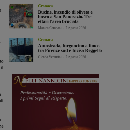
Cronaca
n
Bucine, incendio di oliveta e
bosco a San Pancrazio. Tre
ettari l’area bruciata
a
Monica Campani
-
7 Agosto 2026
Cronaca
o
Autostrada, furgoncino a fuoco
tra Firenze sud e Incisa Reggello
Glenda Venturini
-
7 Agosto 2026
to
il
a
li
a
che