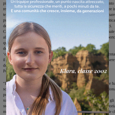
piazza Masaccio a San Giovanni nel luglio del 2021: ‘il dipartimento
regionale energia ed ambiente è il solo “dominus” che può decidere i
tema di discariche e rifiuti’. Questo ebbero la faccia tosta di affermare
pubblicamente, con buona pace di chi, come noi, crede che la politic
determini scelte che ricadono su un territorio e non gli uffici tecnici.
Così come disarmanti furono le dichiarazioni dell’assessore regionale
all’ambiente Monni nei giorni successivi al consiglio comunale apert
quando, in occasione di una inaugurazione in Valdarno, parlò
dell’eventuale mancato ampliamento di Podere Rota come di una
‘occasione mancata’. Lo stesso Assessore che ancora non ha presenta
il piano regionale dei rifiuti, atteso ormai da anni, che potrebbe essere 
documento con cui davvero scrivere la parola fine sulla piaga di
Podere Rota”.
“Ed il PD locale, con il Sindaco Valentina Vadi in testa, che invece h
scientificamente evitato ogni forzatura verso gli organi politici regiona
preferendo prestarsi all’inutile teatrino dell’inchiesta pubblica
sull’ampliamento. Ed in questi giorni dobbiamo anche vedere che gli
stessi politici del PD fanno a gara a salire sul carro di una finta vittori
ma la loro credibilità è forse più adatta a salire sui carri di carnevale 