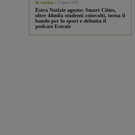
In vetrina
3 Agosto 2026
Estra Notizie agosto: Smart Cities,
oltre 44mila studenti coinvolti, torna il
bando per lo sport e debutta il
podcast Estrair