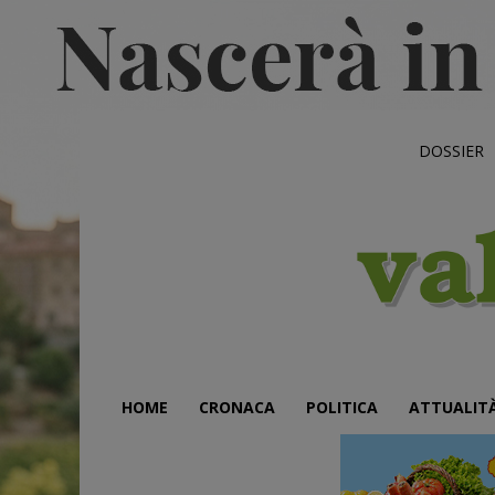
DOSSIER
HOME
CRONACA
POLITICA
ATTUALIT