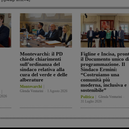
Montevarchi: il PD
Figline e Incisa, pron
chiede chiarimenti
il Documento unico d
sull’ordinanza del
programmazione. Il
sindaco relativa alla
Sindaco Ermini:
cura del verde e delle
“Costruiamo una
alberature
comunità più
moderna, inclusiva e
Montevarchi
sostenibile”
Glenda Venturini
-
1 Agosto 2026
 2026
Politica
Glenda Venturini
-
31 Luglio 2026