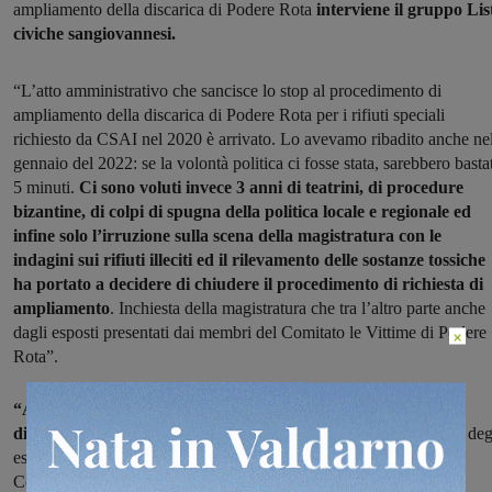
ampliamento della discarica di Podere Rota
interviene il gruppo Lis
civiche sangiovannesi.
“L’atto amministrativo che sancisce lo stop al procedimento di
ampliamento della discarica di Podere Rota per i rifiuti speciali
richiesto da CSAI nel 2020 è arrivato. Lo avevamo ribadito anche ne
gennaio del 2022: se la volontà politica ci fosse stata, sarebbero basta
5 minuti.
Ci sono voluti invece 3 anni di teatrini, di procedure
bizantine, di colpi di spugna della politica locale e regionale ed
infine solo l’irruzione sulla scena della magistratura con le
indagini sui rifiuti illeciti ed il rilevamento delle sostanze tossiche
ha portato a decidere di chiudere il procedimento di richiesta di
ampliamento
. Inchiesta della magistratura che tra l’altro parte anche
dagli esposti presentati dai membri del Comitato le Vittime di Podere
×
Rota”.
“Al coraggio del comitato dobbiamo molto; in troppi lo
dimenticano, noi non lo faremo.
E ricordiamoci anche le parole deg
esponenti regionali del PD, con in testa il capogruppo Vincenzo
Ceccarelli, in occasione del consiglio comunale aperto tenutosi in