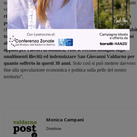
su quelli delle finte vittorie. Purtroppo ormai è tardi anche per le finte
vittorie.
Il nostro territorio ha subito gravissime e irreversibili
ripercussioni ambientali ed il PD ne ha la piena responsabilità
politica.
Noi invece rimaniamo sull’unica proposta seria che possa
chiudere almeno con dignità una piaga lunga 30 anni:
chiudere subi
tutto, iniziare la bonifica post mortem (sollecitando le istituzioni
alla massima attenzione alle procedure di assegnazione degli
appalti per i lavori di bonifica, viste le recenti indagini sugli
smaltimenti illeciti) ed indennizzare San Giovanni Valdarno per
quanto sofferto in questi 30 anni
. Solo così si può mettere davvero
fine alla speculazione economica e politica sulla pelle del nostro
territorio”.
Monica Campani
Direttore