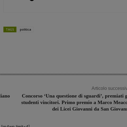
TAGS
politica
Share
Articolo successi
liano
Concorso ‘Una questione di sguardi’, premiati g
studenti vincitori. Primo premio a Marco Meacc
dei Licei Giovanni da San Giovan
[rp4wp limit=4]