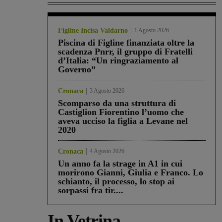
Figline Incisa Valdarno
1 Agosto 2026
Piscina di Figline finanziata oltre la
scadenza Pnrr, il gruppo di Fratelli
d’Italia: “Un ringraziamento al
Governo”
Cronaca
3 Agosto 2026
Scomparso da una struttura di
Castiglion Fiorentino l’uomo che
aveva ucciso la figlia a Levane nel
2020
Cronaca
4 Agosto 2026
Un anno fa la strage in A1 in cui
morirono Gianni, Giulia e Franco. Lo
schianto, il processo, lo stop ai
sorpassi fra tir....
In Vetrina