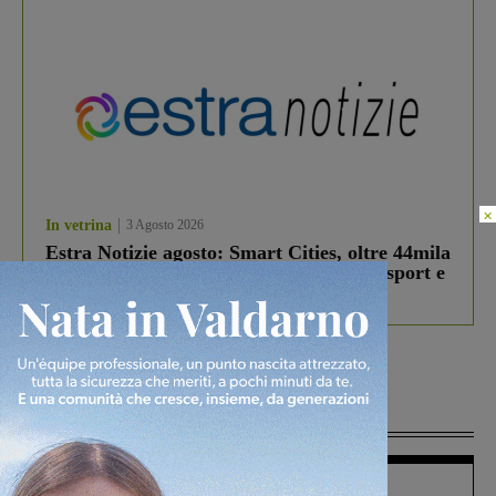
×
In vetrina
3 Agosto 2026
Estra Notizie agosto: Smart Cities, oltre 44mila
studenti coinvolti, torna il bando per lo sport e
debutta il podcast Estrair
Più lette
Figline Incisa Valdarno
1 Agosto 2026