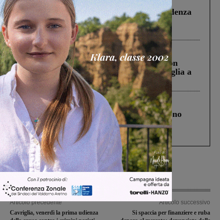
Piscina di Figline finanziata oltre la scadenza
Pnrr, il gruppo di Fratelli d’Italia: “Un
ringraziamento al Governo”
Cronaca
3 Agosto 2026
Scomparso da una struttura di Castiglion
Fiorentino l’uomo che aveva ucciso la figlia a
Levane nel 2020
Cronaca
4 Agosto 2026
Un anno fa la strage in A1 in cui morirono
Gianni, Giulia e Franco. Lo schianto, il
processo, lo stop ai sorpassi fra tir....
Articolo precedente
Articolo successivo
Cavriglia, venerdì la prima udienza
Si spaccia per finanziere e ruba