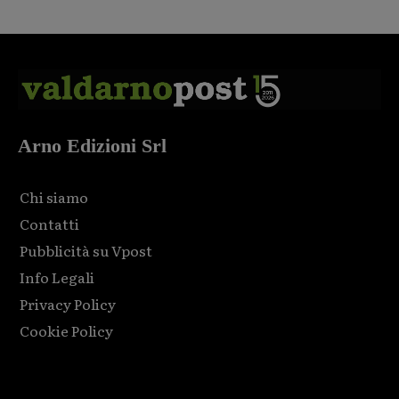
Arno Edizioni Srl
Chi siamo
Contatti
Pubblicità su Vpost
Info Legali
Privacy Policy
Cookie Policy
Html code here! Replace this with any non empty raw html
code and that's it.