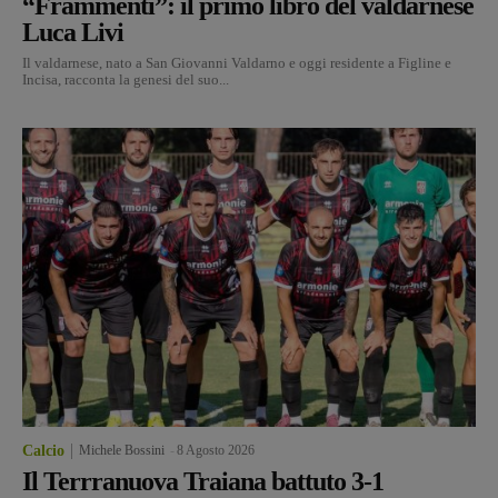
“Frammenti”: il primo libro del valdarnese
Luca Livi
Il valdarnese, nato a San Giovanni Valdarno e oggi residente a Figline e
Incisa, racconta la genesi del suo...
Calcio
Michele Bossini
-
8 Agosto 2026
Il Terrranuova Traiana battuto 3-1