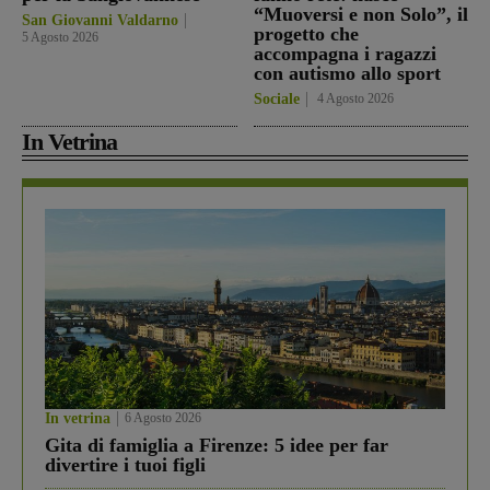
“Muoversi e non Solo”, il
San Giovanni Valdarno
progetto che
5 Agosto 2026
accompagna i ragazzi
con autismo allo sport
Sociale
4 Agosto 2026
In Vetrina
In vetrina
6 Agosto 2026
Gita di famiglia a Firenze: 5 idee per far
divertire i tuoi figli