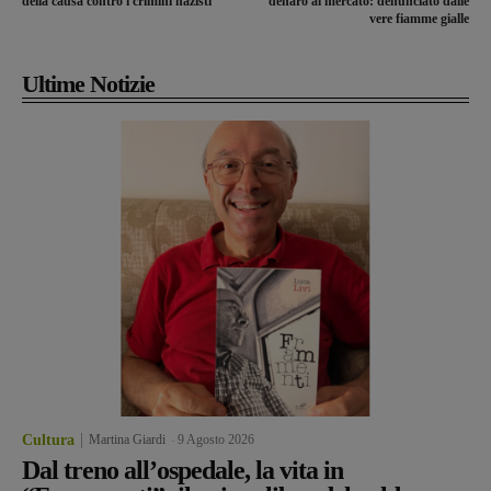
della causa contro i crimini nazisti
denaro al mercato: denunciato dalle
vere fiamme gialle
Ultime Notizie
Cultura
Martina Giardi
-
9 Agosto 2026
Dal treno all’ospedale, la vita in