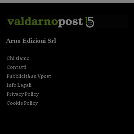
Arno Edizioni Srl
Chi siamo
Contatti
Pubblicità su Vpost
Info Legali
Privacy Policy
Cookie Policy
Html code here! Replace this with any non empty raw html
code and that's it.