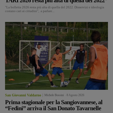
TARI 2026 resta più alta di quella del 2022”
"La bolletta 2026 resta più alta di quella del 2022. Disservizi e ideologia
costano cari ai cittadini", a parlare...
San Giovanni Valdarno
Michele Bossini
-
8 Agosto 2026
Prima stagionale per la Sangiovannese, al
“Fedini” arriva il San Donato Tavarnelle