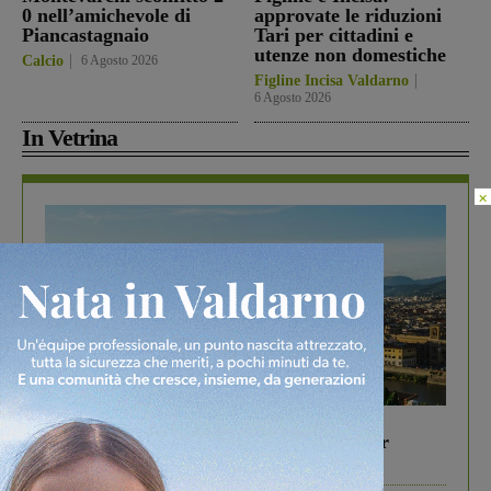
0 nell’amichevole di
approvate le riduzioni
Piancastagnaio
Tari per cittadini e
utenze non domestiche
Calcio
6 Agosto 2026
Figline Incisa Valdarno
6 Agosto 2026
In Vetrina
×
In vetrina
6 Agosto 2026
Gita di famiglia a Firenze: 5 idee per far
divertire i tuoi figli