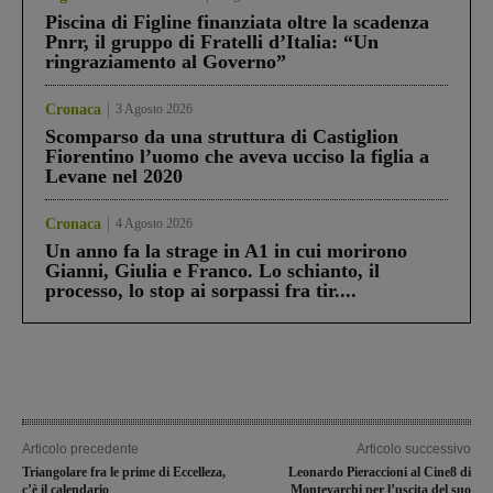
Piscina di Figline finanziata oltre la scadenza
Pnrr, il gruppo di Fratelli d’Italia: “Un
ringraziamento al Governo”
Cronaca
3 Agosto 2026
Scomparso da una struttura di Castiglion
Fiorentino l’uomo che aveva ucciso la figlia a
Levane nel 2020
Cronaca
4 Agosto 2026
Un anno fa la strage in A1 in cui morirono
Gianni, Giulia e Franco. Lo schianto, il
processo, lo stop ai sorpassi fra tir....
Articolo precedente
Articolo successivo
Triangolare fra le prime di Eccelleza,
Leonardo Pieraccioni al Cine8 di
c’è il calendario
Montevarchi per l’uscita del suo