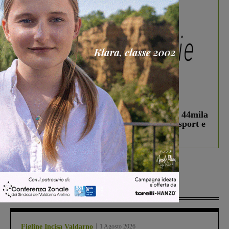
In vetrina
3 Agosto 2026
Estra Notizie agosto: Smart Cities, oltre 44mila
studenti coinvolti, torna il bando per lo sport e
debutta il podcast Estrair
Più lette
Figline Incisa Valdarno
1 Agosto 2026