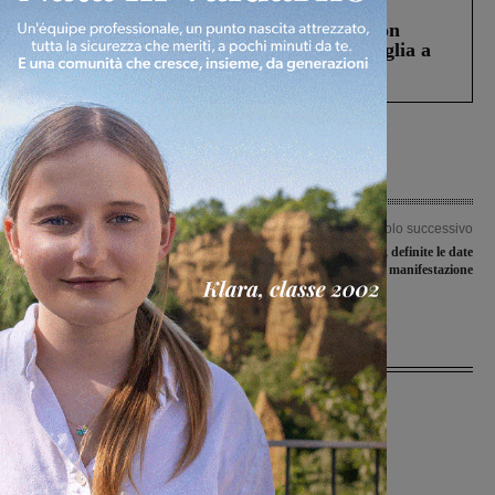
Cronaca
3 Agosto 2026
Scomparso da una struttura di Castiglion
Fiorentino l’uomo che aveva ucciso la figlia a
Levane nel 2020
Articolo precedente
Articolo successivo
Fimer, Eugenio Giani: “La Regione
Viareggio Cup 2023, definite le date
Toscana invita l’azienda al confronto
della manifestazione
con sindacati e istituzioni”
Ultime Notizie