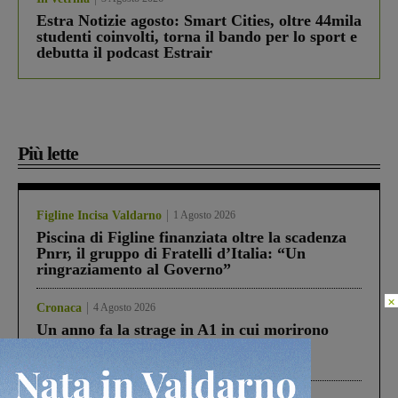
Estra Notizie agosto: Smart Cities, oltre 44mila
studenti coinvolti, torna il bando per lo sport e
debutta il podcast Estrair
Più lette
Figline Incisa Valdarno
1 Agosto 2026
Piscina di Figline finanziata oltre la scadenza
Pnrr, il gruppo di Fratelli d’Italia: “Un
ringraziamento al Governo”
×
Cronaca
4 Agosto 2026
Un anno fa la strage in A1 in cui morirono
Gianni, Giulia e Franco. Lo schianto, il
processo, lo stop ai sorpassi fra tir....