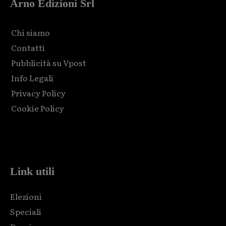
Arno Edizioni Srl
Chi siamo
Contatti
Pubblicità su Vpost
Info Legali
Privacy Policy
Cookie Policy
Html code here! Replace this with any non empty raw html
code and that's it.
Link utili
Elezioni
Speciali