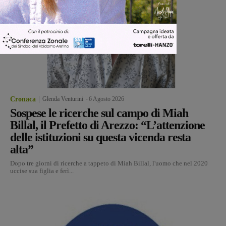
Cronaca
Glenda Venturini
-
6 Agosto 2026
Sospese le ricerche sul campo di Miah
Billal, il Prefetto di Arezzo: “L’attenzione
delle istituzioni su questa vicenda resta
alta”
Dopo tre giorni di ricerche a tappeto di Miah Billal, l'uomo che nel 2020
uccise sua figlia e ferì...