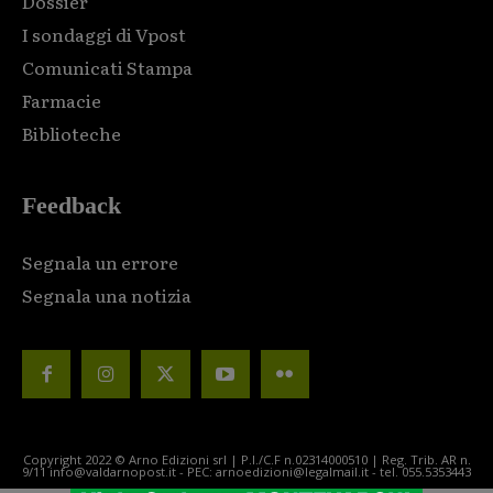
Dossier
I sondaggi di Vpost
Comunicati Stampa
Farmacie
Biblioteche
Feedback
Segnala un errore
Segnala una notizia
Copyright 2022 © Arno Edizioni srl | P.I./C.F n.02314000510 | Reg. Trib. AR n.
9/11 info@valdarnopost.it - PEC: arnoedizioni@legalmail.it - tel. 055.5353443