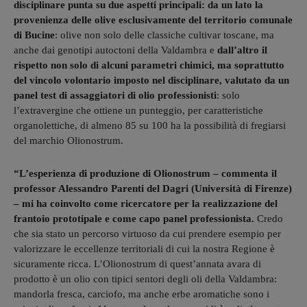
disciplinare punta su due aspetti principali: da un lato la
provenienza delle olive esclusivamente del territorio comunale
di Bucine
: olive non solo delle classiche cultivar toscane, ma
anche dai genotipi autoctoni della Valdambra e
dall’altro il
rispetto non solo di alcuni parametri chimici, ma soprattutto
del vincolo volontario imposto nel disciplinare, valutato da un
panel test di assaggiatori di olio professionisti
: solo
l’extravergine che ottiene un punteggio, per caratteristiche
organolettiche, di almeno 85 su 100 ha la possibilità di fregiarsi
del marchio Olionostrum.
“L’esperienza di produzione di Olionostrum – commenta il
professor Alessandro Parenti del Dagri (Università di Firenze)
– mi ha coinvolto come ricercatore per la realizzazione del
frantoio prototipale e come capo panel professionista.
Credo
che sia stato un percorso virtuoso da cui prendere esempio per
valorizzare le eccellenze territoriali di cui la nostra Regione è
sicuramente ricca. L’Olionostrum di quest’annata avara di
prodotto è un olio con tipici sentori degli oli della Valdambra:
mandorla fresca, carciofo, ma anche erbe aromatiche sono i