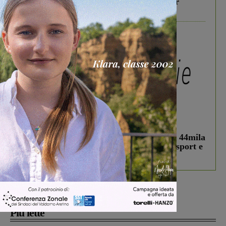
Gita di famiglia a Firenze: 5 idee per far
divertire i tuoi figli
In vetrina
3 Agosto 2026
Estra Notizie agosto: Smart Cities, oltre 44mila
studenti coinvolti, torna il bando per lo sport e
debutta il podcast Estrair
Più lette