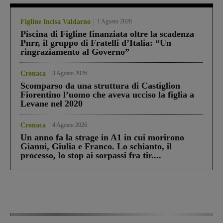
Figline Incisa Valdarno
1 Agosto 2026
Piscina di Figline finanziata oltre la scadenza
Pnrr, il gruppo di Fratelli d’Italia: “Un
ringraziamento al Governo”
Cronaca
3 Agosto 2026
Scomparso da una struttura di Castiglion
Fiorentino l’uomo che aveva ucciso la figlia a
Levane nel 2020
Cronaca
4 Agosto 2026
Un anno fa la strage in A1 in cui morirono
Gianni, Giulia e Franco. Lo schianto, il
processo, lo stop ai sorpassi fra tir....