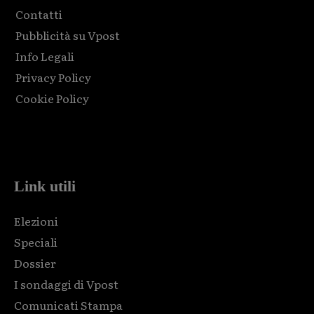
Contatti
Pubblicità su Vpost
Info Legali
Privacy Policy
Cookie Policy
Html code here! Replace this with any non empty raw html
code and that's it.
Link utili
Elezioni
Speciali
Dossier
I sondaggi di Vpost
Comunicati Stampa