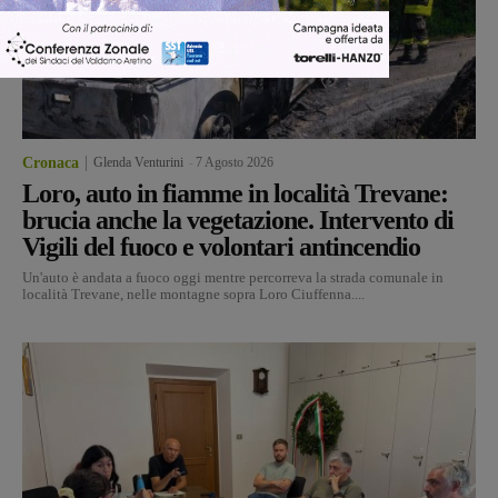
Cronaca
Glenda Venturini
-
7 Agosto 2026
Loro, auto in fiamme in località Trevane:
brucia anche la vegetazione. Intervento di
Vigili del fuoco e volontari antincendio
Un'auto è andata a fuoco oggi mentre percorreva la strada comunale in
località Trevane, nelle montagne sopra Loro Ciuffenna....