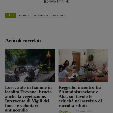
[rp4wp limit=4]
TAGS
cronaca
motocross
incidente
Articoli correlati
Loro, auto in fiamme in
Reggello: incontro fra
località Trevane: brucia
l’Amministrazione e
anche la vegetazione.
Alia, sul tavolo le
Intervento di Vigili del
criticità nel servizio di
fuoco e volontari
raccolta rifiuti
antincendio
Reggello
7 Agosto 2026