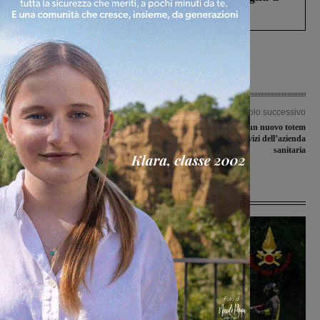
Levane nel 2020
Articolo precedente
Articolo successivo
Arriva a Terranuova, in prestito
Attivo a Ponticino un nuovo totem
dall’Affrico, il 2007 Riccardo Sborgi
per accedere ai servizi dell’azienda
sanitaria
Ultime Notizie