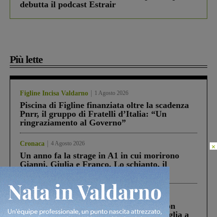
debutta il podcast Estrair
Più lette
Figline Incisa Valdarno
1 Agosto 2026
Piscina di Figline finanziata oltre la scadenza
Pnrr, il gruppo di Fratelli d’Italia: “Un
ringraziamento al Governo”
Cronaca
4 Agosto 2026
×
Un anno fa la strage in A1 in cui morirono
Gianni, Giulia e Franco. Lo schianto, il
processo, lo stop ai sorpassi fra tir....
Cronaca
3 Agosto 2026
Scomparso da una struttura di Castiglion
Fiorentino l’uomo che aveva ucciso la figlia a