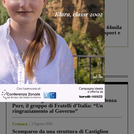
In vetrina
3 Agosto 2026
Estra Notizie agosto: Smart Cities, oltre 44mila
studenti coinvolti, torna il bando per lo sport e
debutta il podcast Estrair
Più lette
Figline Incisa Valdarno
1 Agosto 2026
Piscina di Figline finanziata oltre la scadenza
Pnrr, il gruppo di Fratelli d’Italia: “Un
ringraziamento al Governo”
Cronaca
3 Agosto 2026
Scomparso da una struttura di Castiglion