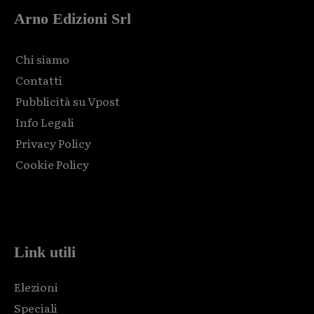
Arno Edizioni Srl
Chi siamo
Contatti
Pubblicità su Vpost
Info Legali
Privacy Policy
Cookie Policy
Html code here! Replace this with any non empty raw html
code and that's it.
Link utili
Elezioni
Speciali