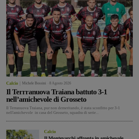
Calcio
Michele Bossini
-
8 Agosto 2026
Il Terrranuova Traiana battuto 3-1
nell’amichevole di Grosseto
Il Terranuova Traiana, pur non demeritando, è stata sconfitto per 3-1
nell'amichevole in casa del Grosseto, squadra di serie...
Calcio
Il Montevarchi affronta in amichevole