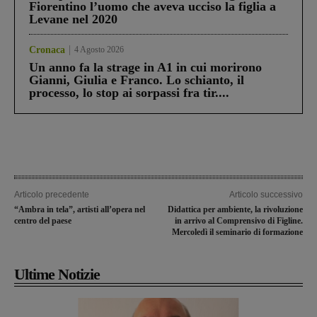
Fiorentino l’uomo che aveva ucciso la figlia a
Levane nel 2020
Cronaca
4 Agosto 2026
Un anno fa la strage in A1 in cui morirono
Gianni, Giulia e Franco. Lo schianto, il
processo, lo stop ai sorpassi fra tir....
Articolo precedente
Articolo successivo
“Ambra in tela”, artisti all’opera nel
Didattica per ambiente, la rivoluzione
centro del paese
in arrivo al Comprensivo di Figline.
Mercoledì il seminario di formazione
Ultime Notizie