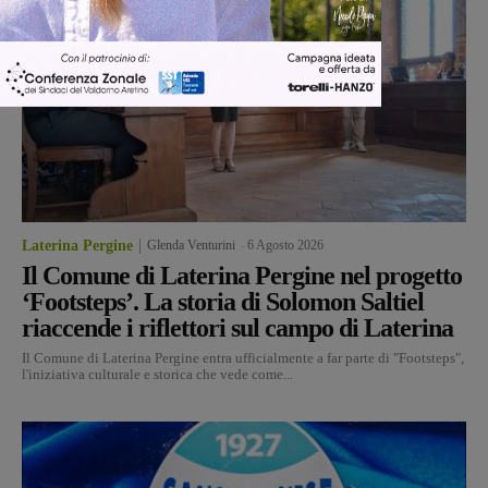
Laterina Pergine
Glenda Venturini
-
6 Agosto 2026
Il Comune di Laterina Pergine nel progetto
‘Footsteps’. La storia di Solomon Saltiel
riaccende i riflettori sul campo di Laterina
Il Comune di Laterina Pergine entra ufficialmente a far parte di "Footsteps",
l'iniziativa culturale e storica che vede come...