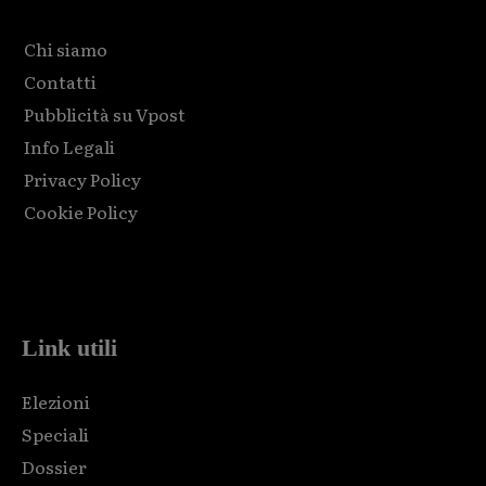
Chi siamo
Contatti
Pubblicità su Vpost
Info Legali
Privacy Policy
Cookie Policy
Html code here! Replace this with any non empty raw html
code and that's it.
Link utili
Elezioni
Speciali
Dossier