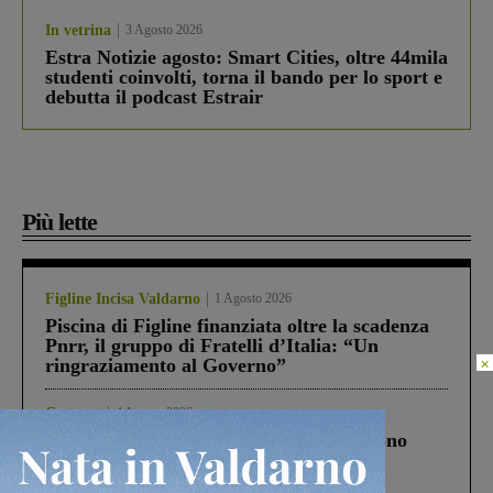
In vetrina
3 Agosto 2026
Estra Notizie agosto: Smart Cities, oltre 44mila
studenti coinvolti, torna il bando per lo sport e
debutta il podcast Estrair
Più lette
Figline Incisa Valdarno
1 Agosto 2026
Piscina di Figline finanziata oltre la scadenza
Pnrr, il gruppo di Fratelli d’Italia: “Un
×
ringraziamento al Governo”
Cronaca
4 Agosto 2026
Un anno fa la strage in A1 in cui morirono
Gianni, Giulia e Franco. Lo schianto, il
processo, lo stop ai sorpassi fra tir....