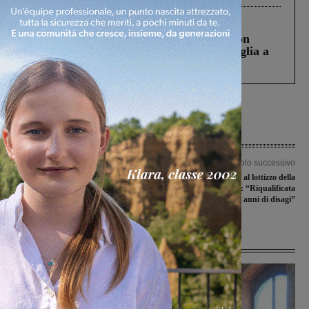
Cronaca
3 Agosto 2026
Scomparso da una struttura di Castiglion
Fiorentino l’uomo che aveva ucciso la figlia a
Levane nel 2020
Articolo precedente
Articolo successivo
Ipotesi uscita d’emergenza A1 a Ponte
Terminati i lavori al lottizzo della
a Niccheri, Tozzi (Lega): “Pd regionale
Badiola. Di Ponte: “Riqualificata
disinteressato alla sanità valdarnese”
un’area che ha avuto anni di disagi”
Ultime Notizie