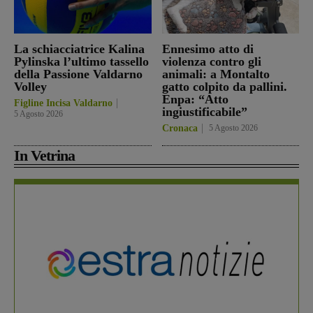
La schiacciatrice Kalina
Ennesimo atto di
Pylinska l’ultimo tassello
violenza contro gli
della Passione Valdarno
animali: a Montalto
Volley
gatto colpito da pallini.
Enpa: “Atto
Figline Incisa Valdarno
ingiustificabile”
5 Agosto 2026
Cronaca
5 Agosto 2026
In Vetrina