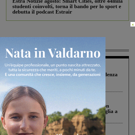
Estra Notizie agosto: Smart Cities, oltre 44mila
studenti coinvolti, torna il bando per lo sport e
debutta il podcast Estrair
×
Più lette
Figline Incisa Valdarno
1 Agosto 2026
Piscina di Figline finanziata oltre la scadenza
Pnrr, il gruppo di Fratelli d’Italia: “Un
ringraziamento al Governo”
Cronaca
3 Agosto 2026
Scomparso da una struttura di Castiglion
Fiorentino l’uomo che aveva ucciso la figlia a
Levane nel 2020
Cronaca
4 Agosto 2026