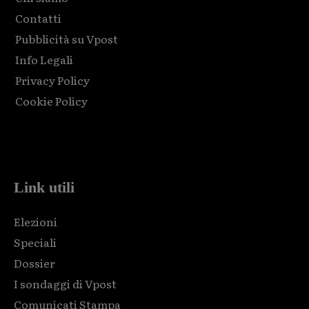
Contatti
Pubblicità su Vpost
Info Legali
Privacy Policy
Cookie Policy
Html code here! Replace this with any non empty raw html
code and that's it.
Link utili
Elezioni
Speciali
Dossier
I sondaggi di Vpost
Comunicati Stampa