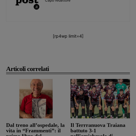
Capo redattore
[rp4wp limit=4]
Articoli correlati
Dal treno all’ospedale, la
Il Terrranuova Traiana
vita in “Frammenti”: il
battuto 3-1
primo libro del
nell’amichevole di