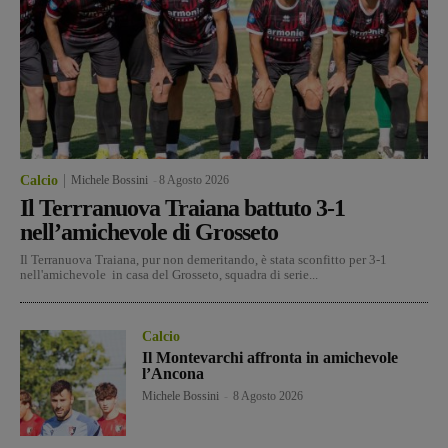
Calcio
Michele Bossini
-
8 Agosto 2026
Il Terrranuova Traiana battuto 3-1
nell’amichevole di Grosseto
Il Terranuova Traiana, pur non demeritando, è stata sconfitto per 3-1
nell'amichevole in casa del Grosseto, squadra di serie...
Calcio
Il Montevarchi affronta in amichevole
l’Ancona
Michele Bossini
-
8 Agosto 2026