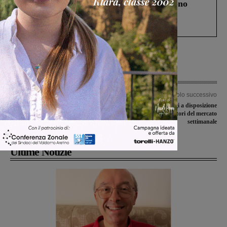
Un anno fa la strage in A1 in cui morirono
Gianni, Giulia e Franco. Lo schianto, il
processo, lo stop ai sorpassi fra tir....
Articolo precedente
Articolo successivo
Tamponi drive through a Reggello e
Servizi igienici da oggi a disposizione
Figline: le due postazioni finalmente
degli operatori del mercato
pronte a entrare in servizio
settimanale
Ultime Notizie