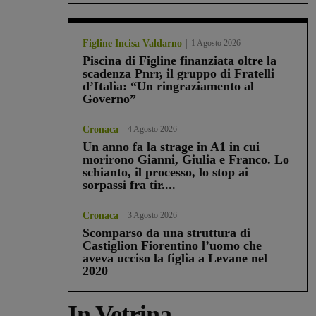
Figline Incisa Valdarno
1 Agosto 2026
Piscina di Figline finanziata oltre la
scadenza Pnrr, il gruppo di Fratelli
d’Italia: “Un ringraziamento al
Governo”
Cronaca
4 Agosto 2026
Un anno fa la strage in A1 in cui
morirono Gianni, Giulia e Franco. Lo
schianto, il processo, lo stop ai
sorpassi fra tir....
Cronaca
3 Agosto 2026
Scomparso da una struttura di
Castiglion Fiorentino l’uomo che
aveva ucciso la figlia a Levane nel
2020
In Vetrina