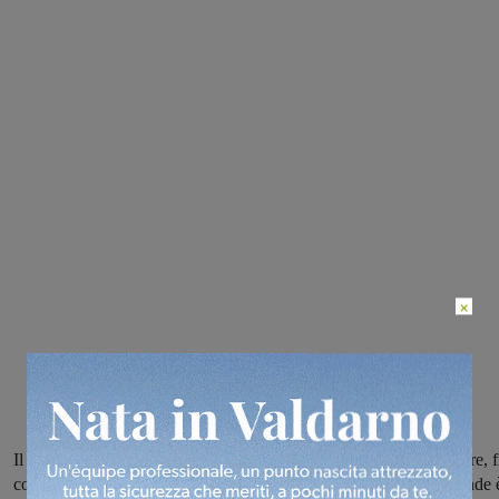
×
Il comune di Reggello mette a disposizione posti in cinque strutture, f
comunali e convenzionate: il termine per la consegna delle domande 