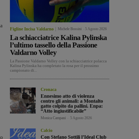
la
Figline Incisa Valdarno
Michele Bossini
-
5 Agosto 2026
La schiacciatrice Kalina Pylinska
l’ultimo tassello della Passione
Valdarno Volley
La Passione Valdarno Volley con la schiacciatrice polacca
Kalina Pylinska ha completato la rosa per il prossimo
campionato di...
Cronaca
Ennesimo atto di violenza
contro gli animali: a Montalto
gatto colpito da pallini. Enpa:
“Atto ingiustificabile”
Monica Campani
-
5 Agosto 2026
Calcio
Con Stefano Sottili l’Ideal Club
to