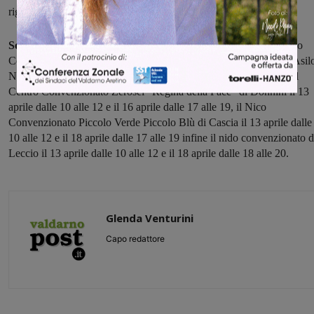
riguarda i nidi comunali che quelli convenzionati.
Sono previsti, inoltre, open day in tutte le strutture:
Asilo Nido
Comunale Arcobaleno di Prulli il 13 e 17 aprile dalle 17 alle 19, Asil
Nido Comunale di Pietrapiana il 13 aprile e 16 aprile 17 alle 19, il
Centro Convenzionato Zerosei “Regina della Pace” di Donnini il 13
aprile dalle 10 alle 12 e il 16 aprile dalle 17 alle 19, il Nico
Convenzionato Piccolo Verde Piccolo Blù di Cascia il 13 aprile dalle
10 alle 12 e il 18 aprile dalle 17 alle 19 infine il nido convenzionato d
Leccio il 13 aprile dalle 10 alle 12 e il 18 aprile dalle 18 alle 20.
Glenda Venturini
Capo redattore