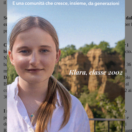
il 30 aprile
Sono aperte le iscrizioni ai servizi di nido messi a disposizione dal
comune di Reggello
per l’anno educativo 2019-2020: il termine per 
presentazione delle domande è fissato per martedì 30 aprile.
Crescono i posti disponibili, grazie al fatto che quest’anno per i
bimbi di Reggello
sarà a disposizione anche il nuovo nido di Leccio.
Nello specifico: al Nido “Arcobaleno” di
Prulli
saranno accolti
bambini dai 6 ai 36 mesi, al Nido di
Pietrapiana
bambini dai 6 ai 36
mesi, al nido convenzionato Centro zerosei “Regina della Pace” di
Donnini
dai 12 ai 36 mesi, al nido aziendale “Piccolo Verde Piccolo
Blù” di
Cascia
per bambini dai 12 ai 36 mesi (per i posti riservati al
comune) e, infine, al nido convenzionato di
Leccio
bambini dai 12 ai
36 mesi.
I moduli per le iscrizioni sono scaricabili
sul sito del Comune
o
possono essere richiesti alla mail
istruzione@comune.reggello.fi.it
e
dovranno essere riconsegnati all’Ufficio Protocollo del Comune di
Reggello entro martedì 30 aprile. La tariffa sarà la stessa sia per quan