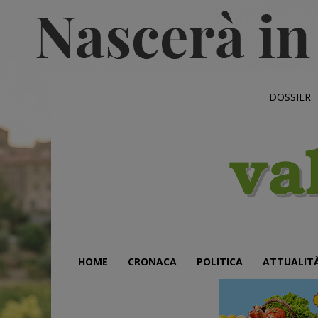
DOSSIER
HOME
CRONACA
POLITICA
ATTUALIT