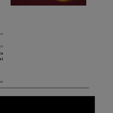
vo
ta
ri