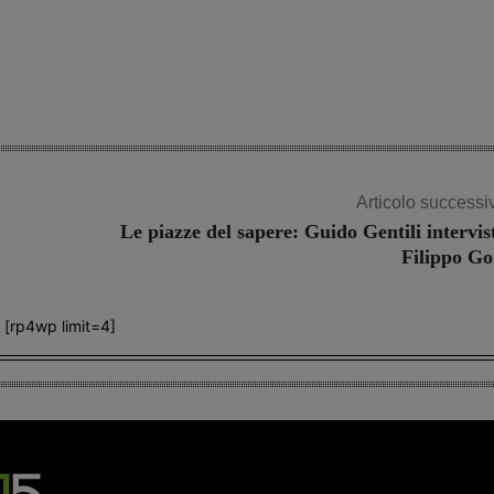
Share
Articolo successi
Le piazze del sapere: Guido Gentili intervis
Filippo Go
[rp4wp limit=4]