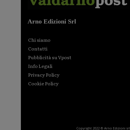
Arno Edizioni Srl
Chi siamo
Contatti
Pubblicità su Vpost
Info Legali
Privacy Policy
Cookie Policy
Html code here! Replace this with any non empty raw
html code and that's it.
Copyright 2022 © Arno Edizioni srl 