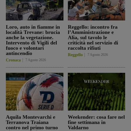
Loro, auto in fiamme in
Reggello: incontro fra
località Trevane: brucia
l’Amministrazione e
anche la vegetazione.
Alia, sul tavolo le
Intervento di Vigili del
criticità nel servizio di
fuoco e volontari
raccolta rifiuti
antincendio
Reggello
7 Agosto 2026
Cronaca
7 Agosto 2026
Aquila Montevarchi e
Weekender: cosa fare nel
Terranova Traiana
fine settimana in
contro nel primo turno
Valdarno