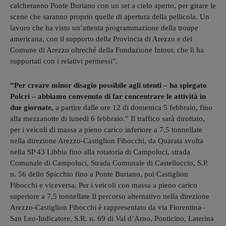
calcheranno Ponte Buriano con un set a cielo aperto, per girare le
scene che saranno proprio quelle di apertura della pellicola. Un
lavoro che ha visto un’attenta programmazione della troupe
americana, con il supporto della Provincia di Arezzo e del
Comune di Arezzo oltreché della Fondazione Intour, che li ha
supportati con i relativi permessi”.
“Per creare minor disagio possibile agli utenti – ha spiegato
Polcri – abbiamo convenuto di far concentrare le attività in
due giornate,
a partire dalle ore 12 di domenica 5 febbraio, fino
alla mezzanotte di lunedì 6 febbraio.” Il traffico sarà dirottato,
per i veicoli di massa a pieno carico inferiore a 7,5 tonnellate
nella direzione Arezzo-Castiglion Fibocchi, da Quarata svolta
nella SP 43 Libbia fino alla rotatoria di Campoluci, strada
Comunale di Campoluci, Strada Comunale di Castelluccio, S.P.
n. 56 dello Spicchio fino a Ponte Buriano, poi Castiglion
Fibocchi e viceversa. Per i veicoli con massa a pieno carico
superiore a 7,5 tonnellate Il percorso alternativo nella direzione
Arezzo-Castiglion Fibocchi è rappresentato da via Fiorentina–
San Leo-Indicatore, S.R. n. 69 di Val d’Arno, Ponticino, Laterina