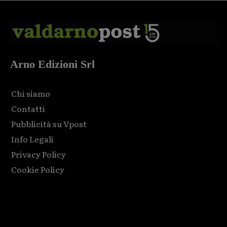
Arno Edizioni Srl
Chi siamo
Contatti
Pubblicità su Vpost
Info Legali
Privacy Policy
Cookie Policy
Html code here! Replace this with any non empty raw html
code and that's it.