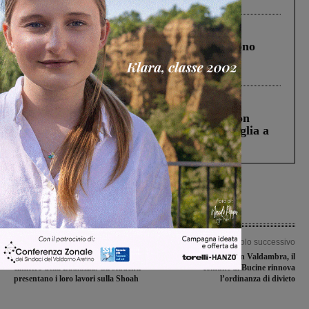
Cronaca
4 Agosto 2026
Un anno fa la strage in A1 in cui morirono
Gianni, Giulia e Franco. Lo schianto, il
processo, lo stop ai sorpassi fra tir....
Cronaca
3 Agosto 2026
Scomparso da una struttura di Castiglion
Fiorentino l’uomo che aveva ucciso la figlia a
Levane nel 2020
Articolo precedente
Articolo successivo
Giorno della Memoria, cerimonia al
Stop al glifosato in Valdambra, il
cimitero della Badiuzza. Gli studenti
comune di Bucine rinnova
presentano i loro lavori sulla Shoah
l’ordinanza di divieto