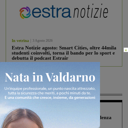
In vetrina
3 Agosto 2026
Estra Notizie agosto: Smart Cities, oltre 44mila
×
studenti coinvolti, torna il bando per lo sport e
debutta il podcast Estrair
Più lette
Figline Incisa Valdarno
1 Agosto 2026
Piscina di Figline finanziata oltre la scadenza
Pnrr, il gruppo di Fratelli d’Italia: “Un
ringraziamento al Governo”