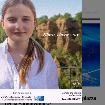
campo di Laterina
Laterina Pergine
6 Agosto 2026
Ultime Calcio
Calcio
Michele Bossini
-
5 Agosto 2026
Il 26 agosto cena e presentazione in piazza
per la Sangiovannese