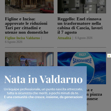
Figline e Incisa:
Reggello: Enel rinnova
approvate le riduzioni
un trasformatore nella
Tari per cittadini e
cabina di Cascia, lavori
utenze non domestiche
il 7 agosto
Figline Incisa Valdarno
Attualità
6 Agosto 2026
6 Agosto 2026
×
Il Comune di Laterina
Il 26 agosto cena e
Pergine nel progetto
presentazione in piazza
‘Footsteps’. La storia di
per la Sangiovannese
Solomon Saltiel
Calcio
5 Agosto 2026
riaccende i riflettori sul