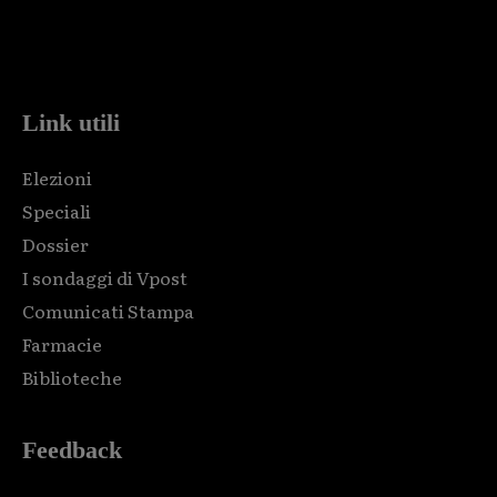
Html code here! Replace this with any non empty raw html
code and that's it.
Link utili
Elezioni
Speciali
Dossier
I sondaggi di Vpost
Comunicati Stampa
Farmacie
Biblioteche
Feedback