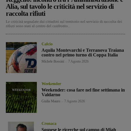
Alia, sul tavolo le criticità nel servizio di
raccolta rifiuti
Le criticità segnalate dai cittadini sul territorio nel servizio di raccolta dei
rifiuti sono stati al centro del confronto...
Calcio
Aquila Montevarchi e Terranova Traiana
contro nel primo turno di Coppa Italia
Michele Bossini
-
7 Agosto 2026
Weekender
Weekender: cosa fare nel fine settimana in
Valdarno
Giulia Mauro
-
7 Agosto 2026
Cronaca
Sospese le ricerche sul campo di Miah