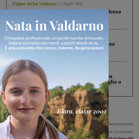
Figline Incisa Valdarno
1 Agosto 2026
Piscina di Figline finanziata oltre la scadenza
Pnrr, il gruppo di Fratelli d’Italia: “Un
ringraziamento al Governo”
Cronaca
4 Agosto 2026
Un anno fa la strage in A1 in cui morirono
Gianni, Giulia e Franco. Lo schianto, il
processo, lo stop ai sorpassi fra tir....
Cronaca
3 Agosto 2026
Scomparso da una struttura di Castiglion
Fiorentino l’uomo che aveva ucciso la figlia a
Levane nel 2020
Articolo precedente
Articolo successivo
Lavori del Consorzio agli argini del
Bekaert, crolla il titolo in borsa del