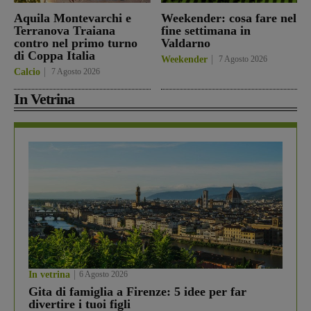
Aquila Montevarchi e
Weekender: cosa fare nel
Terranova Traiana
fine settimana in
contro nel primo turno
Valdarno
di Coppa Italia
Weekender
7 Agosto 2026
Calcio
7 Agosto 2026
In Vetrina
In vetrina
6 Agosto 2026
Gita di famiglia a Firenze: 5 idee per far
divertire i tuoi figli