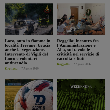
Loro, auto in fiamme in
Reggello: incontro fra
località Trevane: brucia
l’Amministrazione e
anche la vegetazione.
Alia, sul tavolo le
Intervento di Vigili del
criticità nel servizio di
fuoco e volontari
raccolta rifiuti
antincendio
Reggello
7 Agosto 2026
Cronaca
7 Agosto 2026