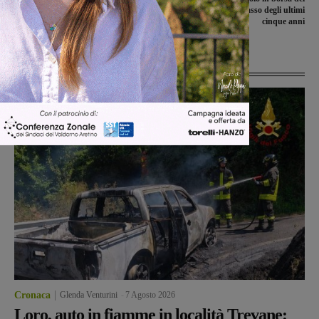
Cesto, manutenzione in corso anche al
25%. Il livello più basso degli ultimi
guado. In progettazione la passerella
cinque anni
Ultime Notizie
Cronaca
Glenda Venturini
-
7 Agosto 2026
Loro, auto in fiamme in località Trevane: