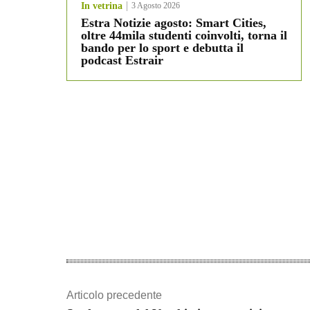
In vetrina
3 Agosto 2026
Estra Notizie agosto: Smart Cities,
oltre 44mila studenti coinvolti, torna il
bando per lo sport e debutta il
podcast Estrair
Articolo precedente