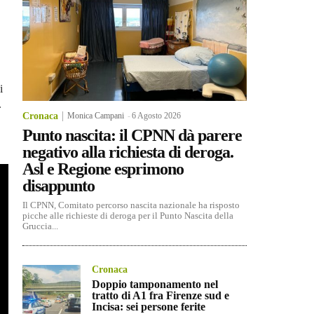
i
.
Cronaca
Monica Campani
-
6 Agosto 2026
Punto nascita: il CPNN dà parere
negativo alla richiesta di deroga.
Asl e Regione esprimono
disappunto
Il CPNN, Comitato percorso nascita nazionale ha risposto
picche alle richieste di deroga per il Punto Nascita della
Gruccia...
Cronaca
Doppio tamponamento nel
tratto di A1 fra Firenze sud e
Incisa: sei persone ferite