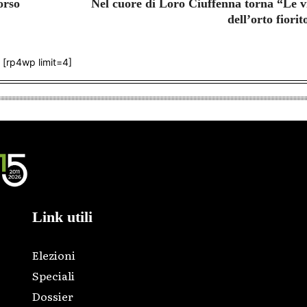
orso
Nel cuore di Loro Ciuffenna torna “Le v
dell’orto fiorit
[rp4wp limit=4]
Link utili
Elezioni
Speciali
Dossier