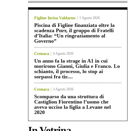
Figline Incisa Valdarno
1 Agosto 2026
Piscina di Figline finanziata oltre la
scadenza Pnrr, il gruppo di Fratelli
d’Italia: “Un ringraziamento al
Governo”
Cronaca
4 Agosto 2026
Un anno fa la strage in A1 in cui
morirono Gianni, Giulia e Franco. Lo
schianto, il processo, lo stop ai
sorpassi fra tir....
Cronaca
3 Agosto 2026
Scomparso da una struttura di
Castiglion Fiorentino l’uomo che
aveva ucciso la figlia a Levane nel
2020
In Vetrina