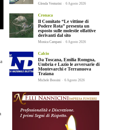
Glenda Venturini
-
6 Agosto 2026
Cronaca
Il Comitato “Le vittime di
Podere Rota” presenta un
esposto sulle molestie olfattive
derivanti dal sito
Monica Campani
-
6 Agosto 2026
Calcio
Da Toscana, Emilia Romgna,
na
Umbria e Lazio le avversarie di
Montevarchi e Terranuova
Traiana
Michele Bossini
-
6 Agosto 2026
a