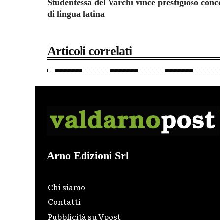
Studentessa del Varchi vince prestigioso conc
di lingua latina
Articoli correlati
Arno Edizioni Srl
Chi siamo
Contatti
Pubblicità su Vpost