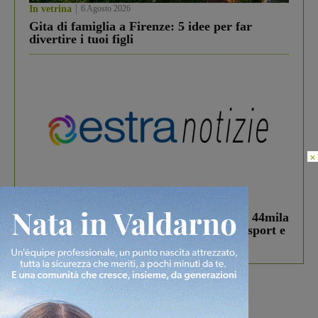
In vetrina
6 Agosto 2026
Gita di famiglia a Firenze: 5 idee per far
divertire i tuoi figli
×
In vetrina
3 Agosto 2026
Estra Notizie agosto: Smart Cities, oltre 44mila
studenti coinvolti, torna il bando per lo sport e
debutta il podcast Estrair