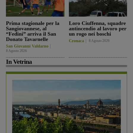
Prima stagionale per la
Loro Ciuffenna, squadre
Sangiovannese, al
antincendio al lavoro per
“Fedini” arriva il San
un rogo nei boschi
Donato Tavarnelle
Cronaca
8 Agosto 2026
San Giovanni Valdarno
8 Agosto 2026
In Vetrina