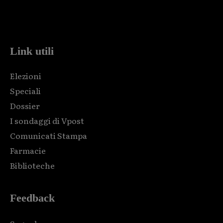
Html code here! Replace this with any non empty raw html
code and that's it.
Link utili
Elezioni
Speciali
Dossier
I sondaggi di Vpost
Comunicati Stampa
Farmacie
Biblioteche
Feedback