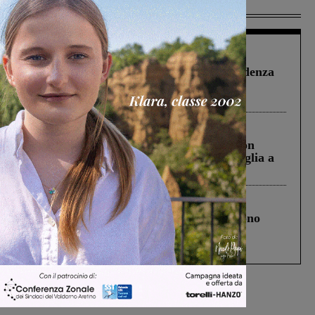
Più lette
Figline Incisa Valdarno
1 Agosto 2026
Piscina di Figline finanziata oltre la scadenza
Pnrr, il gruppo di Fratelli d’Italia: “Un
ringraziamento al Governo”
Cronaca
3 Agosto 2026
Scomparso da una struttura di Castiglion
Fiorentino l’uomo che aveva ucciso la figlia a
Levane nel 2020
Cronaca
4 Agosto 2026
Un anno fa la strage in A1 in cui morirono
Gianni, Giulia e Franco. Lo schianto, il
processo, lo stop ai sorpassi fra tir....