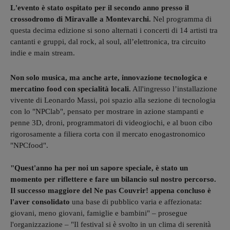
L'evento è stato ospitato per il secondo anno presso il
crossodromo di Miravalle a Montevarchi.
Nel programma di
questa decima edizione si sono alternati i concerti di 14 artisti tra
cantanti e gruppi, dal rock, al soul, all’elettronica, tra circuito
indie e main stream.
Non solo musica, ma anche arte, innovazione tecnologica e
mercatino food con specialità locali.
All'ingresso l’installazione
vivente di Leonardo Massi, poi spazio alla sezione di tecnologia
con lo "NPClab", pensato per mostrare in azione stampanti e
penne 3D, droni, programmatori di videogiochi, e al buon cibo
rigorosamente a filiera corta con il mercato enogastronomico
"NPCfood".
"Quest'anno ha per noi un sapore speciale, è stato un
momento per riflettere e fare un bilancio sul nostro percorso.
Il successo maggiore del Ne pas Couvrir! appena concluso è
l'aver consolidato
una base di pubblico varia e affezionata:
giovani, meno giovani, famiglie e bambini" – prosegue
l'organizzazione – "Il festival si è svolto in un clima di serenità