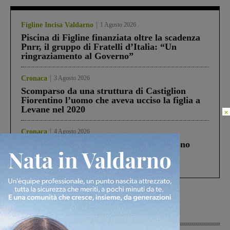
Figline Incisa Valdarno
1 Agosto 2026
Piscina di Figline finanziata oltre la scadenza
Pnrr, il gruppo di Fratelli d’Italia: “Un
ringraziamento al Governo”
Cronaca
3 Agosto 2026
Scomparso da una struttura di Castiglion
Fiorentino l’uomo che aveva ucciso la figlia a
Levane nel 2020
×
Cronaca
4 Agosto 2026
Un anno fa la strage in A1 in cui morirono
Gianni, Giulia e Franco. Lo schianto, il
processo, lo stop ai sorpassi fra tir....