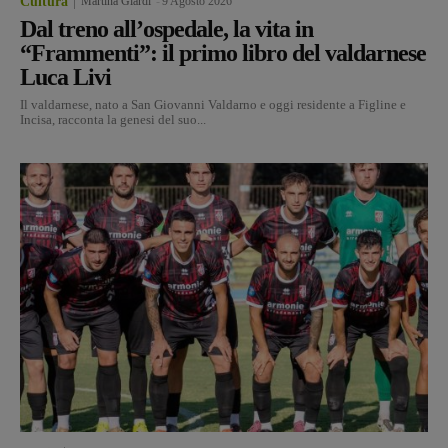
Cultura
Martina Giardi
-
9 Agosto 2026
Dal treno all’ospedale, la vita in
“Frammenti”: il primo libro del valdarnese
Luca Livi
Il valdarnese, nato a San Giovanni Valdarno e oggi residente a Figline e
Incisa, racconta la genesi del suo...