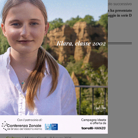
Articolo precedente
Articolo successivo
Ne Pas Couvrir!, una decima edizione
La Rignanese non ha presentato
di successo. Tre giorni di musica, arte,
domanda di ripescaggio in serie D
tecnologia e mercatino food
Ultime Notizie