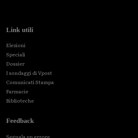
Html code here! Replace this with any non empty raw html
code and that's it.
Link utili
Elezioni
Speciali
Dossier
I sondaggi di Vpost
Comunicati Stampa
Farmacie
Biblioteche
Feedback
Segnala un errore