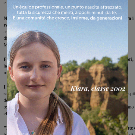
e i tempi degli appuntamenti
Nasce il progetto "Sangio con il cuore", una collaborazione tra i
ragazzi del settore giovanile azzurro e quelli de Il Veliero,
associazione del territorio che si occupa di persone con vari tipi di
disabilità. Uno scambio di esperienze, lavori e amicizia che la
Marzocco Sangiovannese ha voluto fortemente.
Fabio Pallari, responsabile tecnico, insieme ai suoi collaboratori,
ha incontrato i vertici dell'associazione e concordato con loro le
modalità e i tempi degli appuntamenti.
I ragazzi condivideranno, momenti di interazione sociale e
scambio culturale.
Nel periodo invernale i ragazzi azzurri sono ospit
del Veliero, con l'arrivo della primavera sarà la Sangiovannese ad
ospitare gli amici dell'associazione sui campi di calcio dove verranno
effettuate sedute collettive di attività motoria.
"Per la Marzocco Sangiovannese l'iniziativa è molto importante
ha lo scopo principale di poter consentire a tutti i ragazzi coinvolti di