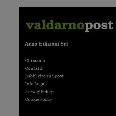
Arno Edizioni Srl
Chi siamo
Contatti
Pubblicità su Vpost
Info Legali
Privacy Policy
Cookie Policy
Html code here! Replace this with any non empty raw
html code and that's it.