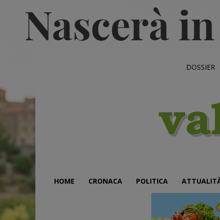
DOSSIER
HOME
CRONACA
POLITICA
ATTUALIT