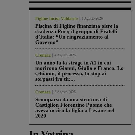
Figline Incisa Valdarno
1 Agosto 2026
Piscina di Figline finanziata oltre la
scadenza Pnrr, il gruppo di Fratelli
d’Italia: “Un ringraziamento al
Governo”
Cronaca
4 Agosto 2026
Un anno fa la strage in A1 in cui
morirono Gianni, Giulia e Franco. Lo
schianto, il processo, lo stop ai
sorpassi fra tir....
Cronaca
3 Agosto 2026
Scomparso da una struttura di
Castiglion Fiorentino l’uomo che
aveva ucciso la figlia a Levane nel
2020
In Vetrina