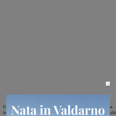
×
Fabio Pallari, responsabile tecnico, insieme ai suoi collaboratori, ha
incontrato i vertici dell’associazione e concordato con loro le modalit