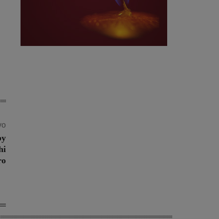
vo
by
hi
ro