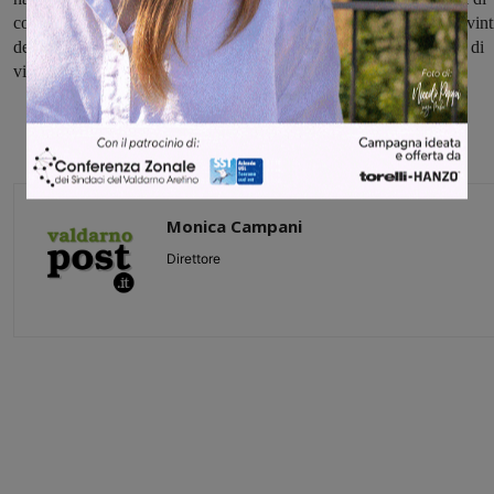
confrontarsi tra loro sul piano della sensibilità e dell’amicizia, convint
del fatto che certi valori vadano oltre le disabilità e i differenti stili di
vita".
Monica Campani
Direttore
Share