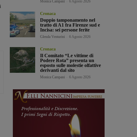
Monica Campani
-
6 Agosto 2026
i
Cronaca
Doppio tamponamento nel
tratto di A1 fra Firenze sud e
Incisa: sei persone ferite
Glenda Venturini
-
6 Agosto 2026
Cronaca
Il Comitato “Le vittime di
Podere Rota” presenta un
esposto sulle molestie olfattive
derivanti dal sito
Monica Campani
-
6 Agosto 2026