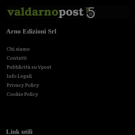
Arno Edizioni Srl
Chi siamo
Contatti
Pubblicità su Vpost
Info Legali
Privacy Policy
Cookie Policy
Html code here! Replace this with any non empty raw html
code and that's it.
Link utili