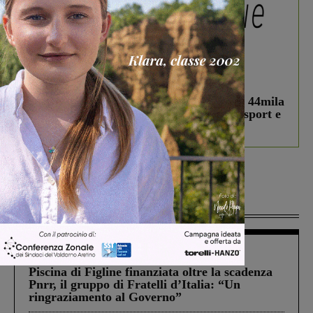
In vetrina
3 Agosto 2026
Estra Notizie agosto: Smart Cities, oltre 44mila
studenti coinvolti, torna il bando per lo sport e
debutta il podcast Estrair
Più lette
Figline Incisa Valdarno
1 Agosto 2026
Piscina di Figline finanziata oltre la scadenza
Pnrr, il gruppo di Fratelli d’Italia: “Un
ringraziamento al Governo”