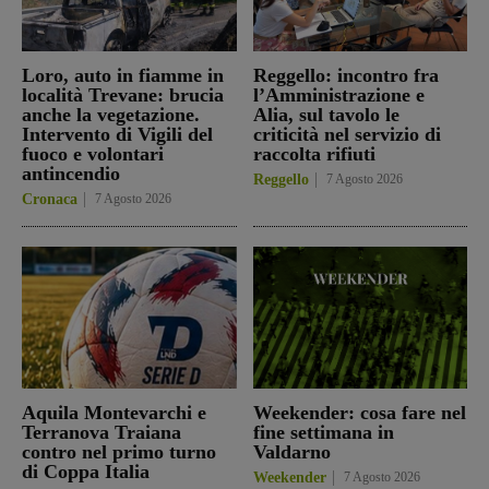
Loro, auto in fiamme in
Reggello: incontro fra
località Trevane: brucia
l’Amministrazione e
anche la vegetazione.
Alia, sul tavolo le
Intervento di Vigili del
criticità nel servizio di
fuoco e volontari
raccolta rifiuti
antincendio
Reggello
7 Agosto 2026
Cronaca
7 Agosto 2026
Aquila Montevarchi e
Weekender: cosa fare nel
Terranova Traiana
fine settimana in
contro nel primo turno
Valdarno
di Coppa Italia
Weekender
7 Agosto 2026