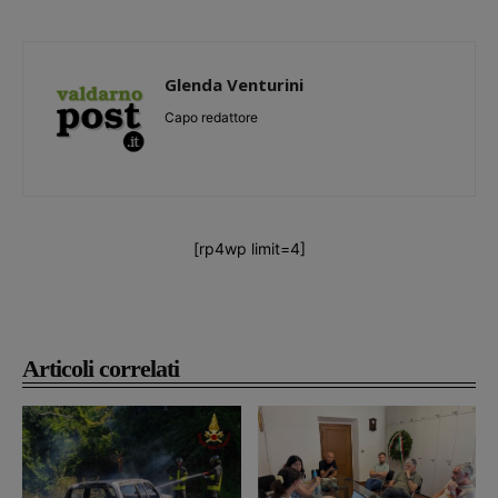
Glenda Venturini
Capo redattore
[rp4wp limit=4]
Articoli correlati