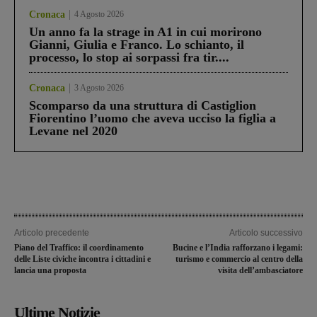
Cronaca
4 Agosto 2026
Un anno fa la strage in A1 in cui morirono
Gianni, Giulia e Franco. Lo schianto, il
processo, lo stop ai sorpassi fra tir....
Cronaca
3 Agosto 2026
Scomparso da una struttura di Castiglion
Fiorentino l’uomo che aveva ucciso la figlia a
Levane nel 2020
Articolo precedente
Articolo successivo
Piano del Traffico: il coordinamento
Bucine e l’India rafforzano i legami:
delle Liste civiche incontra i cittadini e
turismo e commercio al centro della
lancia una proposta
visita dell’ambasciatore
Ultime Notizie