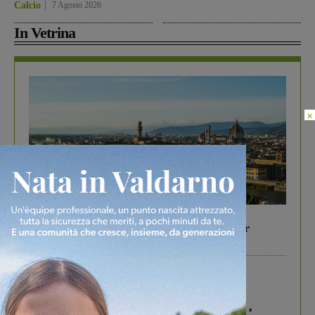
Calcio
7 Agosto 2026
In Vetrina
×
In vetrina
6 Agosto 2026
Gita di famiglia a Firenze: 5 idee per far
divertire i tuoi figli