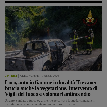
Cronaca
Glenda Venturini
-
7 Agosto 2026
Loro, auto in fiamme in località Trevane:
brucia anche la vegetazione. Intervento di
Vigili del fuoco e volontari antincendio
Un'auto è andata a fuoco oggi mentre percorreva la strada comunale in
località Trevane, nelle montagne sopra Loro Ciuffenna....