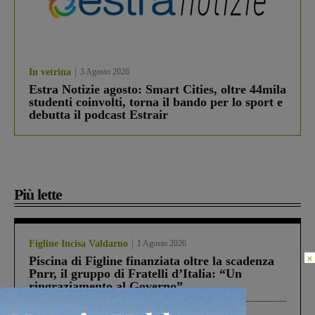
In vetrina
3 Agosto 2026
Estra Notizie agosto: Smart Cities, oltre 44mila
studenti coinvolti, torna il bando per lo sport e
debutta il podcast Estrair
Più lette
Figline Incisa Valdarno
1 Agosto 2026
×
Piscina di Figline finanziata oltre la scadenza
Pnrr, il gruppo di Fratelli d’Italia: “Un
ringraziamento al Governo”