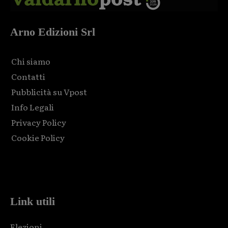
Arno Edizioni Srl
Chi siamo
Contatti
Pubblicità su Vpost
Info Legali
Privacy Policy
Cookie Policy
Html code here! Replace this with any non empty raw html
code and that's it.
Link utili
Elezioni