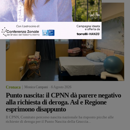
Cronaca
Monica Campani
-
6 Agosto 2026
Punto nascita: il CPNN dà parere negativo
alla richiesta di deroga. Asl e Regione
esprimono disappunto
Il CPNN, Comitato percorso nascita nazionale ha risposto picche alle
richieste di deroga per il Punto Nascita della Gruccia...