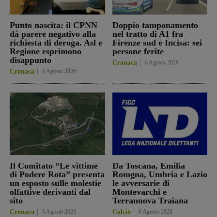
Punto nascita: il CPNN
Doppio tamponamento
dà parere negativo alla
nel tratto di A1 fra
richiesta di deroga. Asl e
Firenze sud e Incisa: sei
Regione esprimono
persone ferite
disappunto
Cronaca
6 Agosto 2026
Cronaca
6 Agosto 2026
Il Comitato “Le vittime
Da Toscana, Emilia
di Podere Rota” presenta
Romgna, Umbria e Lazio
un esposto sulle molestie
le avversarie di
olfattive derivanti dal
Montevarchi e
sito
Terranuova Traiana
Cronaca
6 Agosto 2026
Calcio
6 Agosto 2026