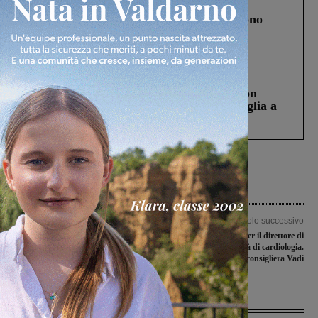
Cronaca
4 Agosto 2026
Un anno fa la strage in A1 in cui morirono
Gianni, Giulia e Franco. Lo schianto, il
processo, lo stop ai sorpassi fra tir....
Cronaca
3 Agosto 2026
Scomparso da una struttura di Castiglion
Fiorentino l’uomo che aveva ucciso la figlia a
Levane nel 2020
Articolo precedente
Articolo successivo
I risultati del pallone rosa nel fine
Gruccia: bando per il direttore di
settimana
presidio e l’unità di cardiologia.
Interviene la consigliera Vadi
Ultime Notizie