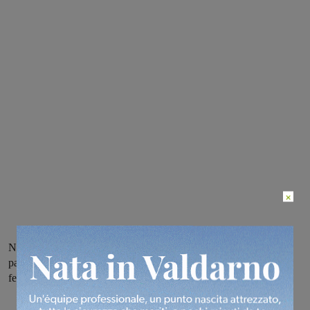
×
Nel torneo di serie D vince la Marzocco Sangiovannese mentre
pareggia il Montevarchi; in serie C successo della Vigor calcio
femminile in casa del Ponte a Moriano