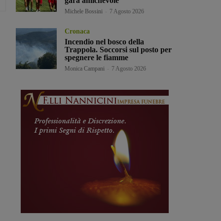
gara amichevole
Michele Bossini
-
7 Agosto 2026
Cronaca
Incendio nel bosco della
Trappola. Soccorsi sul posto per
spegnere le fiamme
Monica Campani
-
7 Agosto 2026