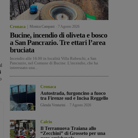
Cronaca
Monica Campani
-
7 Agosto 2026
Bucine, incendio di oliveta e bosco
a San Pancrazio. Tre ettari l’area
bruciata
Incendio alle 16.00 in località Villa Rubeschi, a San
Pancrazio, nel Comune di Bucine. L'incendio, che ha
ul
interessato una...
i
o
Cronaca
Autostrada, furgoncino a fuoco
tra Firenze sud e Incisa Reggello
Glenda Venturini
-
7 Agosto 2026
Calcio
Il Terranuova Traiana allo
“Zecchini” di Grosseto per una