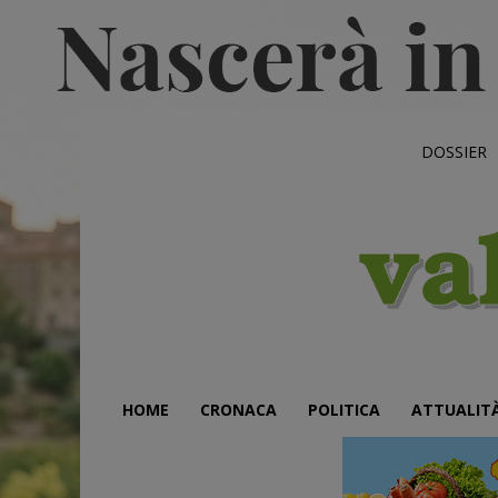
DOSSIER
HOME
CRONACA
POLITICA
ATTUALIT