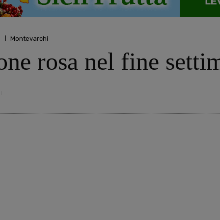
o
Montevarchi
llone rosa nel fine sett