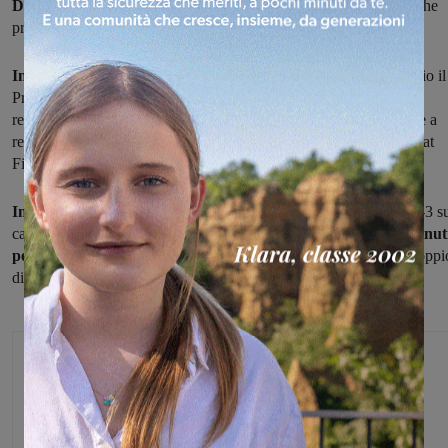
Due vittorie e un pareggio
per le squadre femminili valdarnesi che
prendono parte ai campionati
di serie D e serie C.
In serie D la Marzocco Sangiovannese
ha battuto 0-3 a domicilio il
Prato, con doppietta di Grifoni nel primo tempo (20' e 30') e tris
realizzato da Achenza in avvio di secondo tempo. E' finita invece a
reti inviolate fra la sfida del "Brilli Peri"
fra Montevarchi
e Sancat
Firenze.
In serie C la Vigor calcio femminile
si è imposta con un netto 0-3 s
campo del Ponte a Moriano. Alle valdarnesi sono bastati
venti minut
per chiudere la pratica:
al 10' vantaggio di Manetti, al 13' raddoppi
di Briccolani e al 20'ancora Manetti.
Michele Bossini