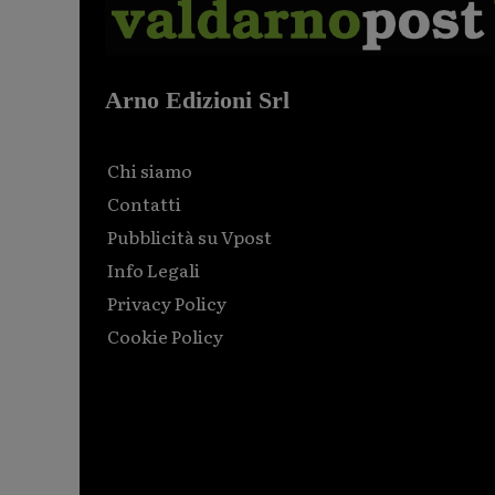
Arno Edizioni Srl
Chi siamo
Contatti
Pubblicità su Vpost
Info Legali
Privacy Policy
Cookie Policy
Html code here! Replace this with any non empty raw
html code and that's it.