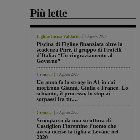
Più lette
Figline Incisa Valdarno
1 Agosto 2026
Piscina di Figline finanziata oltre la
scadenza Pnrr, il gruppo di Fratelli
d’Italia: “Un ringraziamento al
Governo”
Cronaca
4 Agosto 2026
Un anno fa la strage in A1 in cui
morirono Gianni, Giulia e Franco. Lo
schianto, il processo, lo stop ai
sorpassi fra tir....
Cronaca
3 Agosto 2026
Scomparso da una struttura di
Castiglion Fiorentino l’uomo che
aveva ucciso la figlia a Levane nel
2020