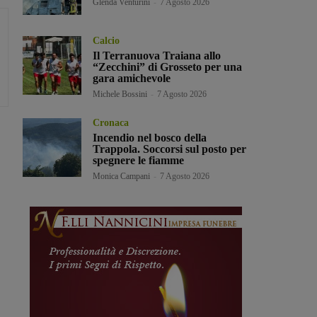
Glenda Venturini
-
7 Agosto 2026
Calcio
Il Terranuova Traiana allo
“Zecchini” di Grosseto per una
gara amichevole
Michele Bossini
-
7 Agosto 2026
Cronaca
Incendio nel bosco della
Trappola. Soccorsi sul posto per
spegnere le fiamme
Monica Campani
-
7 Agosto 2026