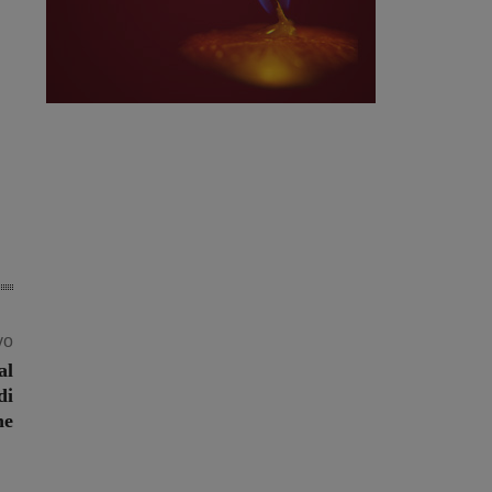
vo
al
di
ne