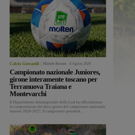
Calcio Giovanili
Michele Bossini
-
8 Agosto 2026
Campionato nazionale Juniores,
girone interamente toscano per
Terranuova Traiana e
Montevarchi
Il Dipartimento Interregionale delle Lnd ha ufficializzato
la composizione dei dieci gironi del campionato nazionale
Juniore 2026-2027, Il campionato prenderà...