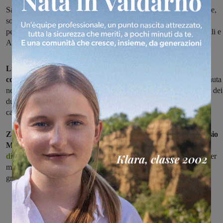
Sabato mattina, nell’ultima seduta dell’anno del consiglio a Bucine,
sono state ufficializzate le nomine dei due nuovi consiglieri
pentastellati che prendono il posto dei dimissionari Alessio Cardelli e
Alessio Mini
Luca Zampi e Luca Caminita sono i due nuovi consiglieri
comunali del MoVimento 5 Stelle a Bucine.
La surroga è avvenuta
nell’ultima seduta di consiglio sabato scorso, con la presentazione dei
due nuovi membri e l’ufficializzazione della carica: il nuovo
capogruppo è Zampi.
Zampi e Camanita sono subentrati ad Alessio Cardelli e Alessio
Mini, che nelle scorse settimane hanno
rassegnato le proprie
dimissioni
da consiglieri
e uscendo dallo stesso MoVimento sia per
motivi personali, sia legati a divergenze per scelte e strategie del
gruppo pentastellato a livello nazionale.