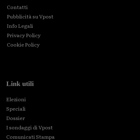
Contatti
Pubblicità su Vpost
Info Legali
Privacy Policy
Cookie Policy
Html code here! Replace this with any non empty raw html
code and that's it.
Link utili
Elezioni
Speciali
Dossier
I sondaggi di Vpost
Comunicati Stampa