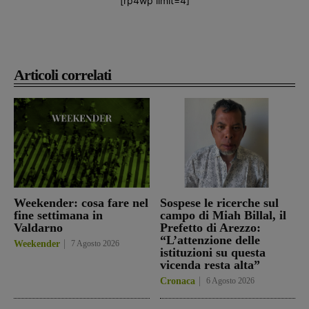
[rp4wp limit=4]
Articoli correlati
Weekender: cosa fare nel
Sospese le ricerche sul
fine settimana in
campo di Miah Billal, il
Valdarno
Prefetto di Arezzo:
“L’attenzione delle
Weekender
7 Agosto 2026
istituzioni su questa
vicenda resta alta”
Cronaca
6 Agosto 2026