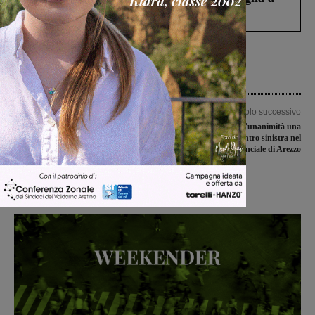
Levane nel 2020
Articolo precedente
Articolo successivo
Covid-19, sono 419 i nuovi positivi:
Fimer, approvata all’unanimità una
199 in Valdarno aretino, 220 in quello
mozione del centro sinistra nel
fiorentino
Consiglio provinciale di Arezzo
Ultime Notizie