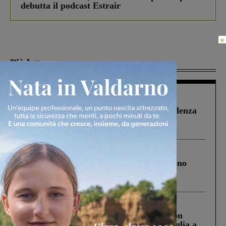
debutta il podcast Estrair
×
Più lette
Figline Incisa Valdarno
1 Agosto 2026
Piscina di Figline finanziata oltre la scadenza
Pnrr, il gruppo di Fratelli d’Italia: “Un
ringraziamento al Governo”
Cronaca
4 Agosto 2026
Un anno fa la strage in A1 in cui morirono
Gianni, Giulia e Franco. Lo schianto, il
processo, lo stop ai sorpassi fra tir....
Cronaca
3 Agosto 2026
Scomparso da una struttura di Castiglion
Fiorentino l’uomo che aveva ucciso la figlia a