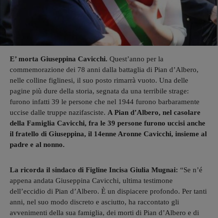
E’ morta Giuseppina Cavicchi.
Quest’anno per la
commemorazione dei 78 anni dalla battaglia di Pian d’Albero,
nelle colline figlinesi, il suo posto rimarrà vuoto. Una delle
pagine più dure della storia, segnata da una terribile strage:
furono infatti 39 le persone che nel 1944 furono barbaramente
uccise dalle truppe nazifasciste.
A Pian d’Albero, nel casolare
della Famiglia Cavicchi, fra le 39 persone furono uccisi anche
il fratello di Giuseppina, il 14enne Aronne Cavicchi, insieme al
padre e al nonno.
La ricorda il sindaco di Figline Incisa Giulia Mugnai:
“Se n’é
appena andata Giuseppina Cavicchi, ultima testimone
dell’eccidio di Pian d’Albero. È un dispiacere profondo. Per tanti
anni, nel suo modo discreto e asciutto, ha raccontato gli
avvenimenti della sua famiglia, dei morti di Pian d’Albero e di