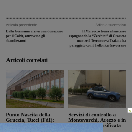
Articolo precedente
Articolo successivo
Dalla Germania arriva una donazione
Il Marzocco torna al successo
per il Calcit, attraverso gli
espugnando lo “Zecchini” di Grosseto
sbandieratori
mentre il Terranuova Traiana ha
pareggiato con il Follonica Gavorrano
Articoli correlati
×
Punto Nascita della
Servizi di controllo a
Gruccia, Tucci (FdI):
Montevarchi, Arezzo e in
“Montevarchi è sulla
provincia: intensificata
giusta strada di un
l’attività