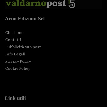
Arno Edizioni Srl
Chi siamo
Contatti
Pubblicità su Vpost
Info Legali
Privacy Policy
Cookie Policy
Html code here! Replace this with any non empty raw html
code and that's it.
Link utili