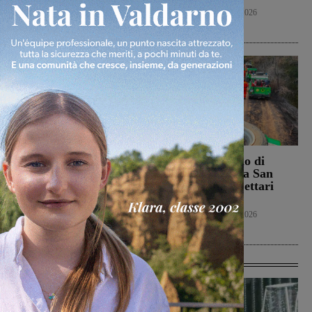
aumento dei parti”
Cronaca
8 Agosto 2026
Politica
8 Agosto 2026
Campionato nazionale
Bucine, incendio di
Juniores, girone
oliveta e bosco a San
interamente toscano per
Pancrazio. Tre ettari
Terranuova Traiana e
l’area bruciata
Montevarchi
Cronaca
7 Agosto 2026
Calcio Giovanili
8 Agosto 2026
Ultime Calcio