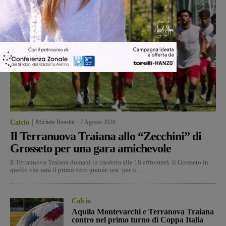
Calcio
Michele Bossini
-
7 Agosto 2026
Il Terranuova Traiana allo “Zecchini” di
Grosseto per una gara amichevole
Il Terranuova Traiana domani in trasferta alle 18 affronterà il Grosseto in
quello che sarà il primo vero grande test per ii...
Calcio
Aquila Montevarchi e Terranova Traiana
contro nel primo turno di Coppa Italia