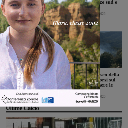
oliveta e bosco a San
fuoco tra Firenze sud e
Pancrazio. Tre ettari
Incisa Reggello
l’area bruciata
Cronaca
7 Agosto 2026
Cronaca
7 Agosto 2026
Il Terranuova Traiana
Incendio nel bosco della
allo “Zecchini” di
Trappola. Soccorsi sul
Grosseto per una gara
posto per spegnere le
amichevole
fiamme
Calcio
7 Agosto 2026
Cronaca
7 Agosto 2026
Ultime Calcio