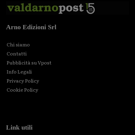
Arno Edizioni Srl
Chi siamo
Contatti
Pubblicità su Vpost
Info Legali
Privacy Policy
Cookie Policy
Html code here! Replace this with any non empty raw html
code and that's it.
Link utili