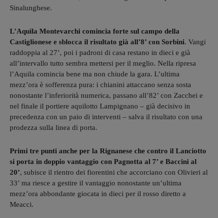
Sinalunghese.
L’Aquila Montevarchi comincia forte sul campo della
Castiglionese e sblocca il risultato già all’8’ con Sorbini
. Vangi
raddoppia al 27’, poi i padroni di casa restano in dieci e già
all’intervallo tutto sembra mettersi per il meglio. Nella ripresa
l’Aquila comincia bene ma non chiude la gara. L’ultima
mezz’ora è sofferenza pura: i chianini attaccano senza sosta
nonostante l’inferiorità numerica, passano all’82’ con Zacchei e
nel finale il portiere aquilotto Lampignano – già decisivo in
precedenza con un paio di interventi – salva il risultato con una
prodezza sulla linea di porta.
Primi tre punti anche per la Rignanese che contro il Lanciotto
si porta in doppio vantaggio con Pagnotta al 7’ e Baccini al
20’
, subisce il rientro dei fiorentini che accorciano con Olivieri al
33’ ma riesce a gestire il vantaggio nonostante un’ultima
mezz’ora abbondante giocata in dieci per il rosso diretto a
Meacci.