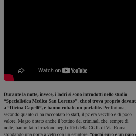
Durante la notte, invece, i ladri si sono introdotti nello studio
“Specialistica Medica San Lorenzo”, che si trova proprio davant
a “Divina Capelli”, e hanno rubato un portatile.
Per fortuna,
secondo quanto ci ha raccontato lo staff, il pc era vecchio e di poco
valore. Magro è stato anche il bottino dei criminali che, sempre di
notte, hanno fatto irruzione negli uffici della CGIL di Via Roma
sfondando una porta a vetri con un estintore: “
pochi euro e un paio 