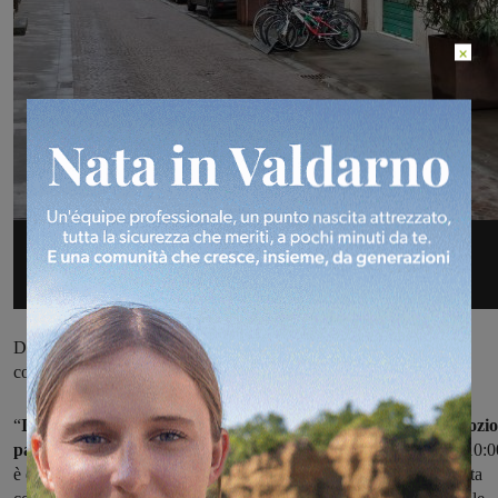
×
Durante la mattina era avvenuto un altro furto ai danni di una
commerciante a pochi metri di distanza:
“
Ieri purtroppo mi è stata rubata la borsa proprio qui in negozio
parla Olga Rossi, titolare del negozio Oly Vintage. –
Verso le 10:0
è entrato un ragazzo sulla trentina, alto un metro e settanta, barbetta