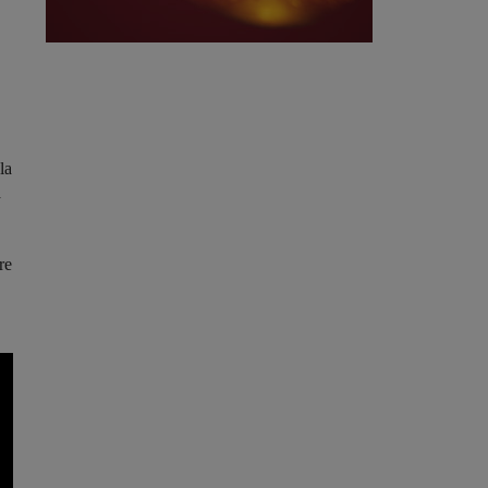
la
a
re