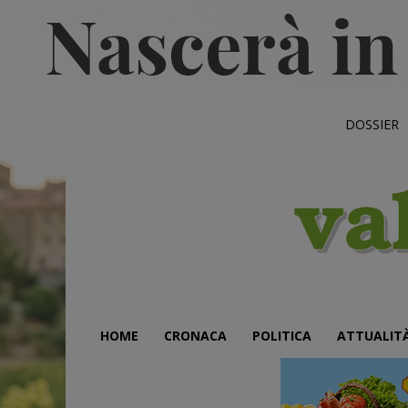
DOSSIER
HOME
CRONACA
POLITICA
ATTUALIT