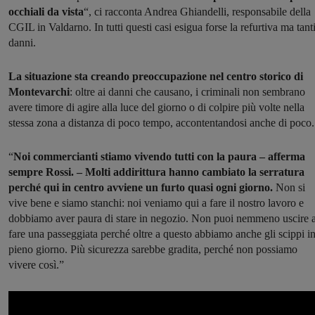
occhiali da vista
“, ci racconta Andrea Ghiandelli, responsabile della
CGIL in Valdarno. In tutti questi casi esigua forse la refurtiva ma tanti
danni.
La situazione sta creando preoccupazione nel centro storico di
Montevarchi
: oltre ai danni che causano, i criminali non sembrano
avere timore di agire alla luce del giorno o di colpire più volte nella
stessa zona a distanza di poco tempo, accontentandosi anche di poco.
“
Noi commercianti stiamo vivendo tutti con la paura – afferma
sempre Rossi. – Molti addirittura hanno cambiato la serratura
perché qui in centro avviene un furto quasi ogni giorno.
Non si
vive bene e siamo stanchi: noi veniamo qui a fare il nostro lavoro e
dobbiamo aver paura di stare in negozio. Non puoi nemmeno uscire 
fare una passeggiata perché oltre a questo abbiamo anche gli scippi i
pieno giorno. Più sicurezza sarebbe gradita, perché non possiamo
vivere così.”