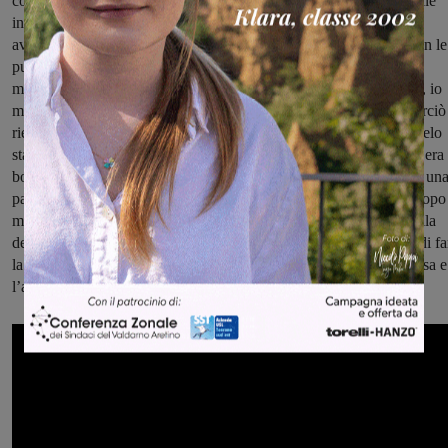
corta, capelli corti castano chiari, carnagione chiara. Mi chiese delle
informazioni su dei mobili, ma gli dissi di tornare più tardi perché
avevo aperto allora e dovevo pulire. Lui se ne va e io continuo con le
pulizie, uscendo fuori come faccio tutte le mattine per pulire il
marciapiede. In quel momento la persona di prima entra di nuovo, io
me ne accorgo grazie al sonaglino che avevo messo alla porta, perciò
rientro subito. Mi dice di volere un biglietto da visita e, mentre glielo
stavo cercando, se la fila. In quel momento mi accorgo che non c’era 
borsa, perché sapevo dove l’avevo lasciata. Per fortuna, è passata un
pattuglia dei carabinieri, così gli ho raccontato l’accaduto. Poco dopo
mi hanno chiamato i vigili, dicendo di aver trovato una borsa. Dalla
descrizione era la mia, quindi mi hanno detto di andare da loro e di fa
la denuncia. A quanto pare lui aveva preso il portafoglio dalla borsa e
l’aveva lasciata nel Vicolo delle Streghe.”