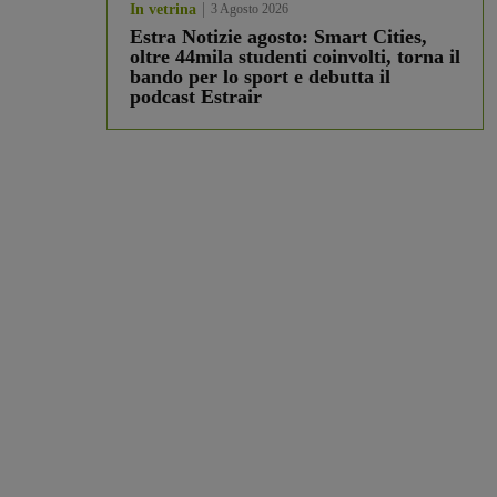
In vetrina
3 Agosto 2026
Estra Notizie agosto: Smart Cities,
oltre 44mila studenti coinvolti, torna il
bando per lo sport e debutta il
podcast Estrair