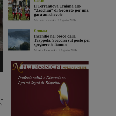
Calcio
Il Terranuova Traiana allo
“Zecchini” di Grosseto per una
gara amichevole
Michele Bossini
-
7 Agosto 2026
Cronaca
Incendio nel bosco della
Trappola. Soccorsi sul posto per
spegnere le fiamme
Monica Campani
-
7 Agosto 2026
 –
0