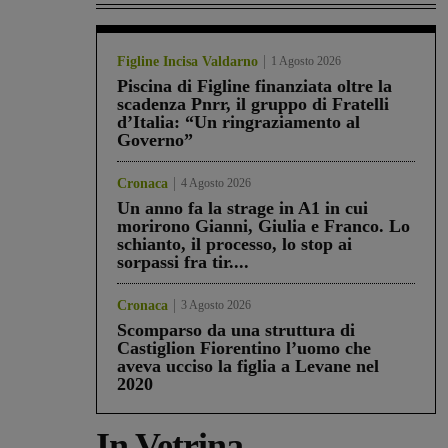
Figline Incisa Valdarno
1 Agosto 2026
Piscina di Figline finanziata oltre la
scadenza Pnrr, il gruppo di Fratelli
d’Italia: “Un ringraziamento al
Governo”
Cronaca
4 Agosto 2026
Un anno fa la strage in A1 in cui
morirono Gianni, Giulia e Franco. Lo
schianto, il processo, lo stop ai
sorpassi fra tir....
Cronaca
3 Agosto 2026
Scomparso da una struttura di
Castiglion Fiorentino l’uomo che
aveva ucciso la figlia a Levane nel
2020
In Vetrina