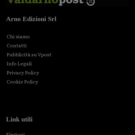
Arno Edizioni Srl
Chi siamo
Contatti
Pubblicità su Vpost
Info Legali
Privacy Policy
Cookie Policy
Html code here! Replace this with any non empty raw html
code and that's it.
Link utili
Elezioni