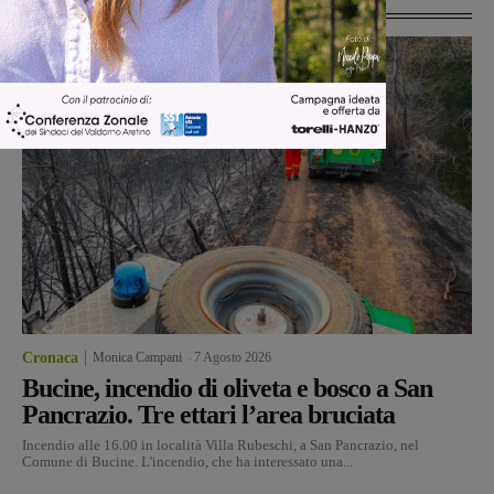
Cronaca
Monica Campani
-
7 Agosto 2026
Bucine, incendio di oliveta e bosco a San
Pancrazio. Tre ettari l’area bruciata
Incendio alle 16.00 in località Villa Rubeschi, a San Pancrazio, nel
Comune di Bucine. L'incendio, che ha interessato una...