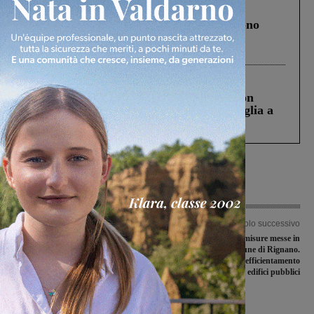
Cronaca
4 Agosto 2026
Un anno fa la strage in A1 in cui morirono
Gianni, Giulia e Franco. Lo schianto, il
processo, lo stop ai sorpassi fra tir....
Cronaca
3 Agosto 2026
Scomparso da una struttura di Castiglion
Fiorentino l’uomo che aveva ucciso la figlia a
Levane nel 2020
Articolo precedente
Articolo successivo
Festival della partecipazione a San
Caro energia, le misure messe in
Giovanni Valdarno, seconda edizione
campo dal comune di Rignano.
Lampade a led ed efficientamento
degli edifici pubblici
Ultime Notizie