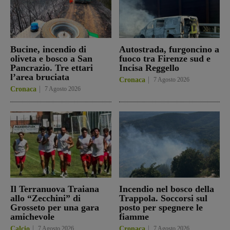
Bucine, incendio di
Autostrada, furgoncino a
oliveta e bosco a San
fuoco tra Firenze sud e
Pancrazio. Tre ettari
Incisa Reggello
l’area bruciata
Cronaca
7 Agosto 2026
Cronaca
7 Agosto 2026
Il Terranuova Traiana
Incendio nel bosco della
allo “Zecchini” di
Trappola. Soccorsi sul
Grosseto per una gara
posto per spegnere le
amichevole
fiamme
Calcio
7 Agosto 2026
Cronaca
7 Agosto 2026