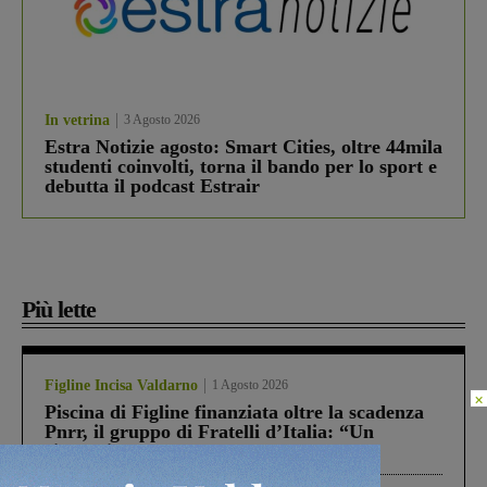
In vetrina
3 Agosto 2026
Estra Notizie agosto: Smart Cities, oltre 44mila
studenti coinvolti, torna il bando per lo sport e
debutta il podcast Estrair
Più lette
Figline Incisa Valdarno
1 Agosto 2026
×
Piscina di Figline finanziata oltre la scadenza
Pnrr, il gruppo di Fratelli d’Italia: “Un
ringraziamento al Governo”