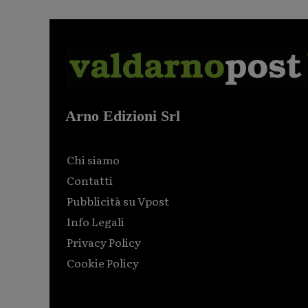
Arno Edizioni Srl
Chi siamo
Contatti
Pubblicità su Vpost
Info Legali
Privacy Policy
Cookie Policy
Html code here! Replace this with any non empty raw
html code and that's it.