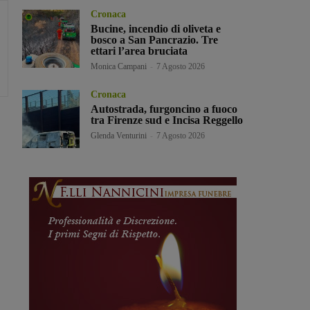
Cronaca
Bucine, incendio di oliveta e
bosco a San Pancrazio. Tre
ettari l’area bruciata
Monica Campani
-
7 Agosto 2026
Cronaca
Autostrada, furgoncino a fuoco
tra Firenze sud e Incisa Reggello
Glenda Venturini
-
7 Agosto 2026