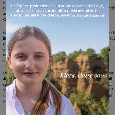
Personale della squadra volante ha notato l’uomo in bicicletta nel
centro storico della città: è conosciuto alle forze dell’ordine perchè gi
arrestato e colpito dall’obbligo di presentazione presso il
commissariato.
Gli agenti lo hanno fermato e, prima di essere controllato,
il 33enne 
ingerito la sostanza stupefacente che aveva con sè: in tutto 8 ovul
termosaldati, pari a circa 10 grammi, contenenti eroina.
Condott
subito al pronto soccorso della Gruccia è stato sottoposto ad esami
radiografici e dopo 24 ore è riuscito a liberarsi della sostanza
stupefacente.
Durante la perquisizione sono stati trovati in suo possesso anche
400 euro in banconote di piccolo taglio, provento dell’attività di
spaccio.
L’uomo è stato arrestato per detenzione a fini di spaccio di
sostanza stupefacente e durante l’udienza di convalida a suo carico è
stata emessa la misura cautelare del divieto di dimora nel comune di
Montevarchi.