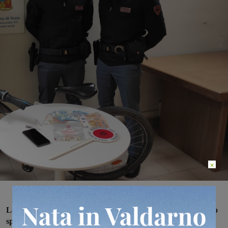
×
La polizia del commissariato di Montevarchi ha arrestato uno
spacciatore 33enne, nigeriano, senza fissa dimora in Italia.