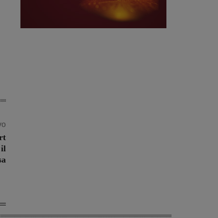
vo
rt
il
sa