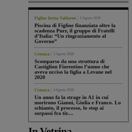
Figline Incisa Valdarno
1 Agosto 2026
Piscina di Figline finanziata oltre la
scadenza Pnrr, il gruppo di Fratelli
d’Italia: “Un ringraziamento al
Governo”
Cronaca
3 Agosto 2026
Scomparso da una struttura di
Castiglion Fiorentino l’uomo che
aveva ucciso la figlia a Levane nel
2020
Cronaca
4 Agosto 2026
Un anno fa la strage in A1 in cui
morirono Gianni, Giulia e Franco. Lo
schianto, il processo, lo stop ai
sorpassi fra tir....
In Vetrina