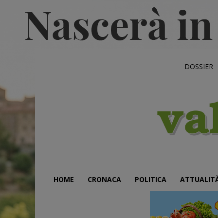
DOSSIER
HOME
CRONACA
POLITICA
ATTUALIT