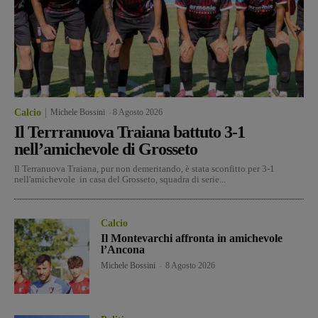
Calcio
Michele Bossini
-
8 Agosto 2026
Il Terrranuova Traiana battuto 3-1
nell’amichevole di Grosseto
Il Terranuova Traiana, pur non demeritando, è stata sconfitto per 3-1
nell'amichevole in casa del Grosseto, squadra di serie...
Calcio
Il Montevarchi affronta in amichevole
l’Ancona
Michele Bossini
-
8 Agosto 2026