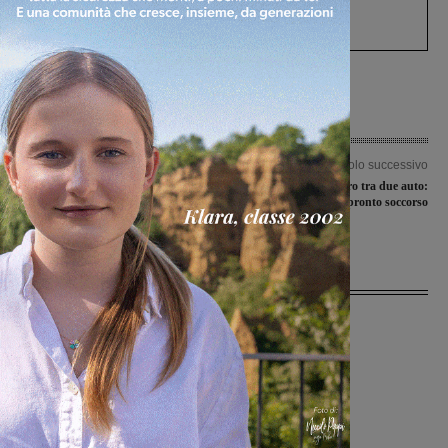
Gianni, Giulia e Franco. Lo schianto, il
processo, lo stop ai sorpassi fra tir....
Articolo precedente
Articolo successivo
Anche Sophie Poletta allo stage in
San Giovanni, scontro tra due auto:
programma a Roma per le migliori
due persone al pronto soccorso
under 16
Ultime Notizie