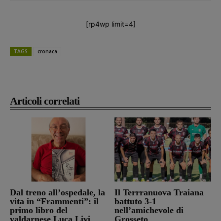
[rp4wp limit=4]
TAGS
cronaca
Articoli correlati
Dal treno all’ospedale, la
Il Terrranuova Traiana
vita in “Frammenti”: il
battuto 3-1
primo libro del
nell’amichevole di
valdarnese Luca Livi
Grosseto