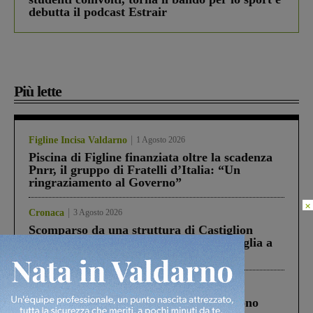
debutta il podcast Estrair
Più lette
Figline Incisa Valdarno
1 Agosto 2026
Piscina di Figline finanziata oltre la scadenza
Pnrr, il gruppo di Fratelli d’Italia: “Un
ringraziamento al Governo”
×
Cronaca
3 Agosto 2026
Scomparso da una struttura di Castiglion
Fiorentino l’uomo che aveva ucciso la figlia a
Levane nel 2020
Cronaca
4 Agosto 2026
Un anno fa la strage in A1 in cui morirono