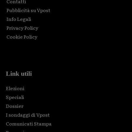
Contatti
Pubblicità su Vpost
Info Legali
Privacy Policy
Cookie Policy
Html code here! Replace this with any non empty raw html
code and that's it.
Link utili
Elezioni
Speciali
Dossier
I sondaggi di Vpost
Comunicati Stampa