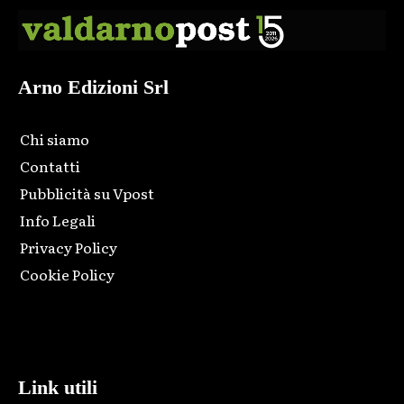
Arno Edizioni Srl
Chi siamo
Contatti
Pubblicità su Vpost
Info Legali
Privacy Policy
Cookie Policy
Html code here! Replace this with any non empty raw html
code and that's it.
Link utili