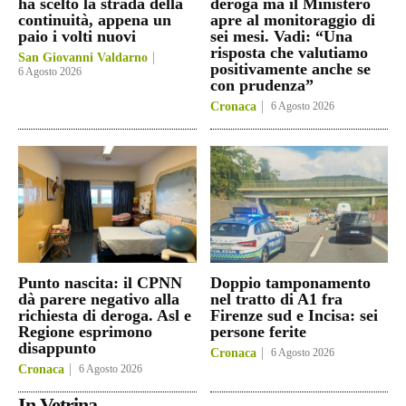
ha scelto la strada della
deroga ma il Ministero
continuità, appena un
apre al monitoraggio di
paio i volti nuovi
sei mesi. Vadi: “Una
risposta che valutiamo
San Giovanni Valdarno
positivamente anche se
6 Agosto 2026
con prudenza”
Cronaca
6 Agosto 2026
Punto nascita: il CPNN
Doppio tamponamento
dà parere negativo alla
nel tratto di A1 fra
richiesta di deroga. Asl e
Firenze sud e Incisa: sei
Regione esprimono
persone ferite
disappunto
Cronaca
6 Agosto 2026
Cronaca
6 Agosto 2026
In Vetrina