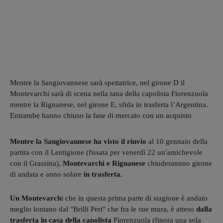
Mentre la Sangiovannese sarà spettatrice, nel girone D il
Montevarchi sarà di scena nella tana della capolista Fiorenzuola
mentre la Rignanese, nel girone E, sfida in trasferta l’Argentina.
Entrambe hanno chiuso la fase di mercato con un acquisto
Mentre la Sangiovannese ha visto il rinvio
al 10 gennaio della
partita con il Lentigione (fissata per venerdì 22 un'amichevole
con il Grassina),
Montevarchi e Rignanese
chiuderannno girone
di andata e anno solare
in trasferta.
Un Montevarch
i che in questa prima parte di stagione è andato
meglio lontano dal "Brilli Peri" che fra le sue mura, è atteso
dalla
trasferta in casa della capolista
Fiorenzuola (finora una sola