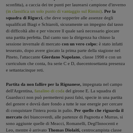
sconfitta), a caccia dei tre punti per laurearsi campione d'inverno
(in classifica un solo punto di vantaggio sul Rimini)
.
Per la
squadra di Rigucci
, che deve sopperire alle assenze degli
squalificati Biagi e Schiaroli, sicuramente un impegno dal tasso
di difficoltà alto e per vincere ll quale sarà necessario giocare
una partita perfetta. Dal canto suo la dirigenza ha chiuso la
sessione invernale di mercato
con un vero colpo:
è stato infatti
tesserato, dopo avere giocato la prima parte della stagione nel
Pineto, l'attaccante
Giordano Napolano
, classe 1998 e con un
curriculum che conta, fra serie C e D, duecentosettanta presenza
e settantacinque reti.
Partita da non fallire per la Rignanese,
impegnata nel campo
dell'Argentina,
fanalino di coda
del girone E. La squadra di
Guarducci non può permettersi passi falsi, specie in una partita
del genere e dovrà dare fondo a tutte le sue energie per cercare
di conquistare l'intera posta in palio.
Per quello che riguarda il
mercato
dei biancoverdi, alle partenze di Pagnotta e Murras, si
sono aggiunte quelle di Meacci, Romanelli, Degl'Innocenti e
Leo, mentre è arrivato
Thomas Diolaiti,
centrocampista classe