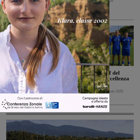
Calcio
10 Agosto 2026
settembre
Cultura
10 Agosto 2026
La Sangiovannese tiene
Ufficiale lo staff del
testa al San Donato
Figline per l’Eccellenza
Tavarnelle, che però
2026-2027
passa 0-1
Primo piano
9 Agosto 2026
Calcio
9 Agosto 2026
Ultime Calcio