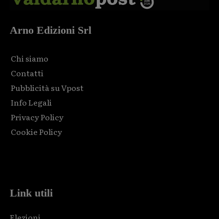
Arno Edizioni Srl
Chi siamo
Contatti
Pubblicità su Vpost
Info Legali
Privacy Policy
Cookie Policy
Html code here! Replace this with any non empty raw html
code and that's it.
Link utili
Elezioni