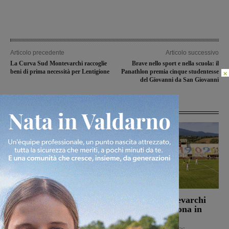
Articolo precedente
Articolo successivo
La Curva Sud Montevarchi raccoglie
Brave nello sport e nella scuola: il
beni di prima necessità per Lentigione
Panathlon premia cinque studentesse
×
del Giovanni da San Giovanni
Articoli correlati
S-Passo al Museo, anche
Un buon Montevarchi
in Valdarno i musei
batte 2-1 l’Ancona in
aprono le porte ai
amichevole
ragazzi per i campi di