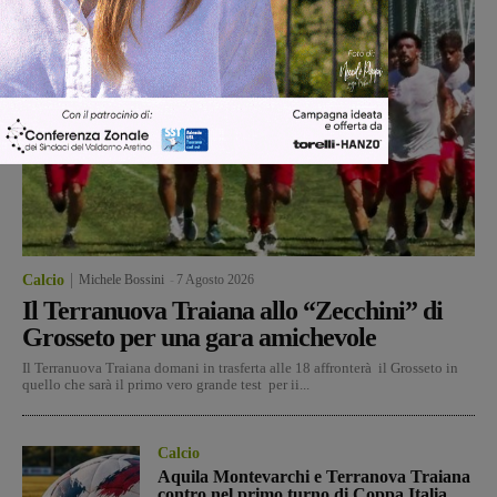
Calcio
Michele Bossini
-
7 Agosto 2026
Il Terranuova Traiana allo “Zecchini” di
Grosseto per una gara amichevole
Il Terranuova Traiana domani in trasferta alle 18 affronterà il Grosseto in
quello che sarà il primo vero grande test per ii...
Calcio
Aquila Montevarchi e Terranova Traiana
contro nel primo turno di Coppa Italia