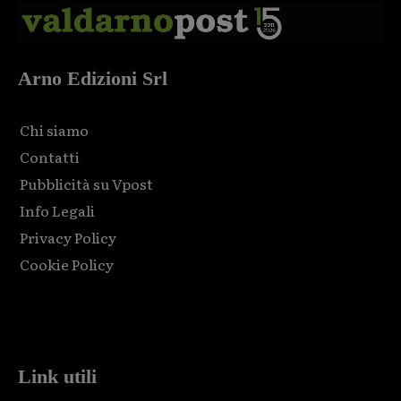
Arno Edizioni Srl
Chi siamo
Contatti
Pubblicità su Vpost
Info Legali
Privacy Policy
Cookie Policy
Html code here! Replace this with any non empty raw html
code and that's it.
Link utili