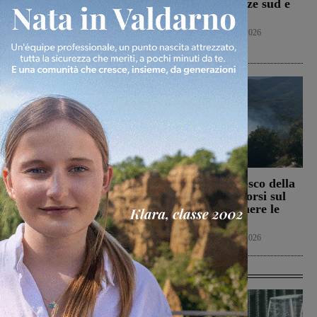
oliveta e bosco a San
fuoco tra Firenze sud e
Pancrazio. Tre ettari
Incisa Reggello
l’area bruciata
Cronaca
7 Agosto 2026
Cronaca
7 Agosto 2026
Il Terranuova Traiana
Incendio nel bosco della
allo “Zecchini” di
Trappola. Soccorsi sul
Grosseto per una gara
posto per spegnere le
amichevole
fiamme
Calcio
7 Agosto 2026
Cronaca
7 Agosto 2026
Ultime Calcio