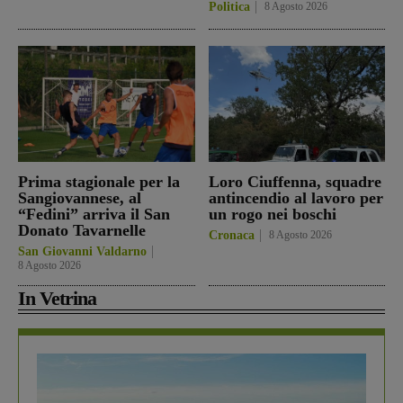
Politica
8 Agosto 2026
Prima stagionale per la
Loro Ciuffenna, squadre
Sangiovannese, al
antincendio al lavoro per
“Fedini” arriva il San
un rogo nei boschi
Donato Tavarnelle
Cronaca
8 Agosto 2026
San Giovanni Valdarno
8 Agosto 2026
In Vetrina