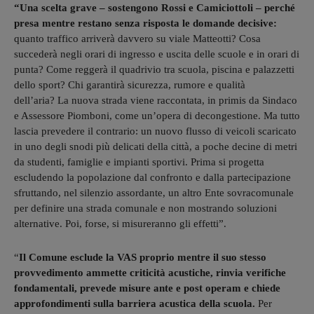
“Una scelta grave – sostengono Rossi e Camiciottoli – perché
presa mentre restano senza risposta le domande decisive:
quanto traffico arriverà davvero su viale Matteotti? Cosa
succederà negli orari di ingresso e uscita delle scuole e in orari di
punta? Come reggerà il quadrivio tra scuola, piscina e palazzetti
dello sport? Chi garantirà sicurezza, rumore e qualità
dell’aria? La nuova strada viene raccontata, in primis da Sindaco
e Assessore Piomboni, come un’opera di decongestione. Ma tutto
lascia prevedere il contrario: un nuovo flusso di veicoli scaricato
in uno degli snodi più delicati della città, a poche decine di metri
da studenti, famiglie e impianti sportivi. Prima si progetta
escludendo la popolazione dal confronto e dalla partecipazione
sfruttando, nel silenzio assordante, un altro Ente sovracomunale
per definire una strada comunale e non mostrando soluzioni
alternative. Poi, forse, si misureranno gli effetti”.
“
Il Comune esclude la VAS proprio mentre il suo stesso
provvedimento ammette criticità acustiche, rinvia verifiche
fondamentali, prevede misure ante e post operam e chiede
approfondimenti sulla barriera acustica della scuola.
Per