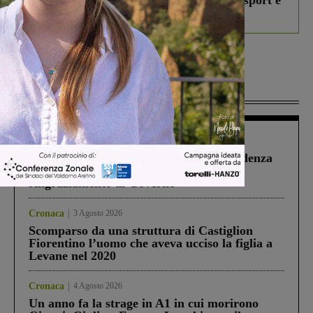
studenti coinvolti, torna il bando per lo sport e
debutta il podcast Estrair
Più lette
Figline Incisa Valdarno
1 Agosto 2026
Piscina di Figline finanziata oltre la scadenza
Pnrr, il gruppo di Fratelli d’Italia: “Un
ringraziamento al Governo”
Cronaca
3 Agosto 2026
Scomparso da una struttura di Castiglion
Fiorentino l’uomo che aveva ucciso la figlia a
Levane nel 2020
Cronaca
4 Agosto 2026
Un anno fa la strage in A1 in cui morirono