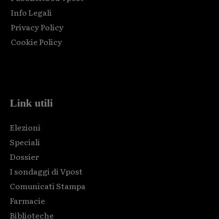
Info Legali
Privacy Policy
Cookie Policy
Html code here! Replace this with any non empty raw html
code and that's it.
Link utili
Elezioni
Speciali
Dossier
I sondaggi di Vpost
Comunicati Stampa
Farmacie
Biblioteche