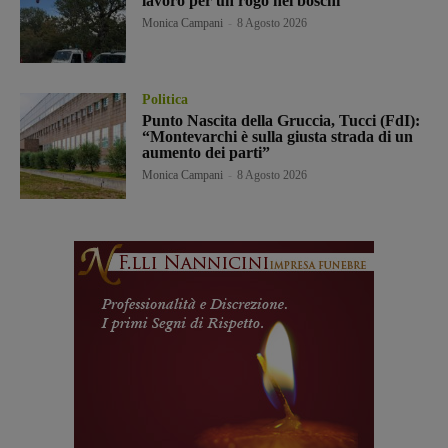
lavoro per un rogo nei boschi
Monica Campani
-
8 Agosto 2026
Politica
Punto Nascita della Gruccia, Tucci (FdI):
“Montevarchi è sulla giusta strada di un
aumento dei parti”
Monica Campani
-
8 Agosto 2026