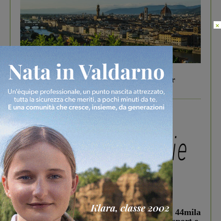
×
In vetrina
6 Agosto 2026
Gita di famiglia a Firenze: 5 idee per far
divertire i tuoi figli
In vetrina
3 Agosto 2026
Estra Notizie agosto: Smart Cities, oltre 44mila