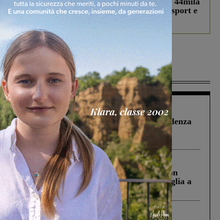
Estra Notizie agosto: Smart Cities, oltre 44mila
studenti coinvolti, torna il bando per lo sport e
debutta il podcast Estrair
Più lette
Figline Incisa Valdarno
1 Agosto 2026
Piscina di Figline finanziata oltre la scadenza
Pnrr, il gruppo di Fratelli d’Italia: “Un
ringraziamento al Governo”
Cronaca
3 Agosto 2026
Scomparso da una struttura di Castiglion
Fiorentino l’uomo che aveva ucciso la figlia a
Levane nel 2020
Cronaca
4 Agosto 2026