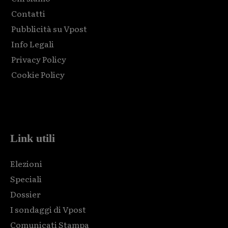
Contatti
Pubblicità su Vpost
Info Legali
Privacy Policy
Cookie Policy
Html code here! Replace this with any non empty raw html
code and that's it.
Link utili
Elezioni
Speciali
Dossier
I sondaggi di Vpost
Comunicati Stampa