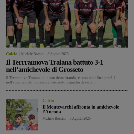
Calcio
Michele Bossini
-
8 Agosto 2026
Il Terrranuova Traiana battuto 3-1
nell’amichevole di Grosseto
Il Terranuova Traiana, pur non demeritando, è stata sconfitto per 3-1
nell'amichevole in casa del Grosseto, squadra di serie...
Calcio
Il Montevarchi affronta in amichevole
l’Ancona
Michele Bossini
-
8 Agosto 2026