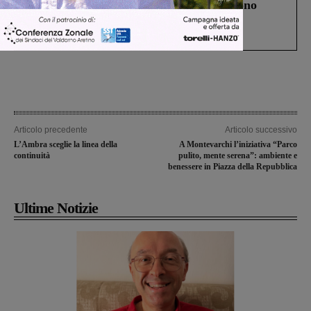
Un anno fa la strage in A1 in cui morirono
Gianni, Giulia e Franco. Lo schianto, il
processo, lo stop ai sorpassi fra tir....
Articolo precedente
Articolo successivo
L’Ambra sceglie la linea della
A Montevarchi l’iniziativa “Parco
continuità
pulito, mente serena”: ambiente e
benessere in Piazza della Repubblica
Ultime Notizie