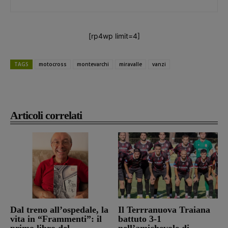
[rp4wp limit=4]
TAGS
motocross
montevarchi
miravalle
vanzi
Articoli correlati
Dal treno all’ospedale, la
Il Terrranuova Traiana
vita in “Frammenti”: il
battuto 3-1
primo libro del
nell’amichevole di