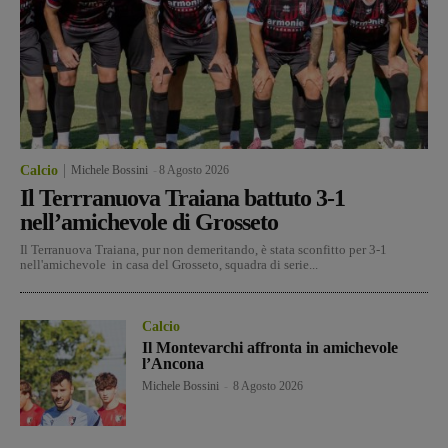
Calcio
Michele Bossini
-
8 Agosto 2026
Il Terrranuova Traiana battuto 3-1
nell’amichevole di Grosseto
Il Terranuova Traiana, pur non demeritando, è stata sconfitto per 3-1
nell'amichevole in casa del Grosseto, squadra di serie...
Calcio
Il Montevarchi affronta in amichevole
l’Ancona
Michele Bossini
-
8 Agosto 2026