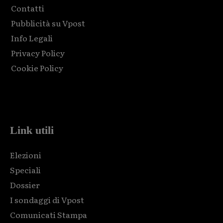
Contatti
Pubblicità su Vpost
Info Legali
Privacy Policy
Cookie Policy
Html code here! Replace this with any non empty raw html
code and that's it.
Link utili
Elezioni
Speciali
Dossier
I sondaggi di Vpost
Comunicati Stampa