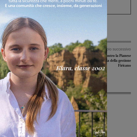
processo, lo stop ai sorpassi fra tir....
Articolo precedente
Articolo successivo
Borgo Arnolfo: via libera in Consiglio
La Sangiovannese contro la Pianese
alla convenzione attuativa. In tempi
cerca la prima vittoria della gestione
brevi riprenderanno i lavori nel
Firicano
cantiere
Ultime Notizie