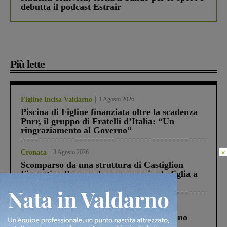
debutta il podcast Estrair
Più lette
Figline Incisa Valdarno
1 Agosto 2026
Piscina di Figline finanziata oltre la scadenza
Pnrr, il gruppo di Fratelli d’Italia: “Un
ringraziamento al Governo”
×
Cronaca
3 Agosto 2026
Scomparso da una struttura di Castiglion
Fiorentino l’uomo che aveva ucciso la figlia a
Levane nel 2020
Cronaca
4 Agosto 2026
Un anno fa la strage in A1 in cui morirono
Gianni, Giulia e Franco. Lo schianto, il