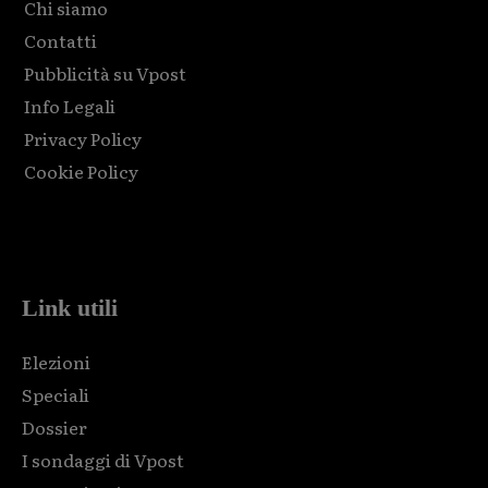
Chi siamo
Contatti
Pubblicità su Vpost
Info Legali
Privacy Policy
Cookie Policy
Html code here! Replace this with any non empty raw html
code and that's it.
Link utili
Elezioni
Speciali
Dossier
I sondaggi di Vpost