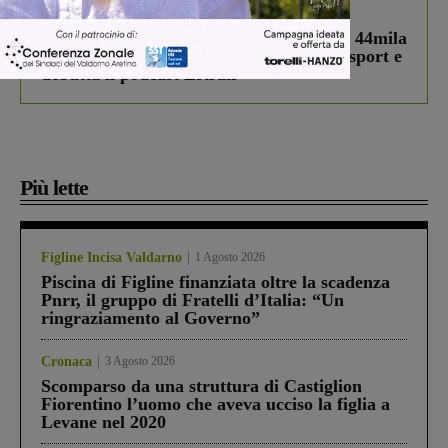
In vetrina
3 Agosto 2026
Estra Notizie agosto: Smart Cities, oltre 44mila
studenti coinvolti, torna il bando per lo sport e
debutta il podcast Estrair
Più lette
Figline Incisa Valdarno
1 Agosto 2026
Piscina di Figline finanziata oltre la scadenza
Pnrr, il gruppo di Fratelli d’Italia: “Un
ringraziamento al Governo”
Cronaca
3 Agosto 2026
Scomparso da una struttura di Castiglion
Fiorentino l’uomo che aveva ucciso la figlia a
Levane nel 2020