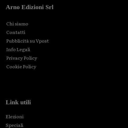
Arno Edizioni Srl
Chi siamo
Contatti
Pubblicità su Vpost
Info Legali
Privacy Policy
Cookie Policy
Html code here! Replace this with any non empty raw html
code and that's it.
Link utili
Elezioni
Speciali