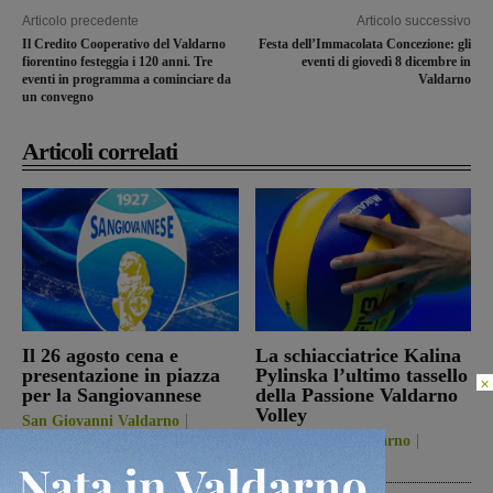
Articolo precedente
Articolo successivo
Il Credito Cooperativo del Valdarno
Festa dell’Immacolata Concezione: gli
fiorentino festeggia i 120 anni. Tre
eventi di giovedì 8 dicembre in
eventi in programma a cominciare da
Valdarno
un convegno
Articoli correlati
Il 26 agosto cena e
La schiacciatrice Kalina
presentazione in piazza
Pylinska l’ultimo tassello
×
per la Sangiovannese
della Passione Valdarno
Volley
San Giovanni Valdarno
5 Agosto 2026
Figline Incisa Valdarno
5 Agosto 2026