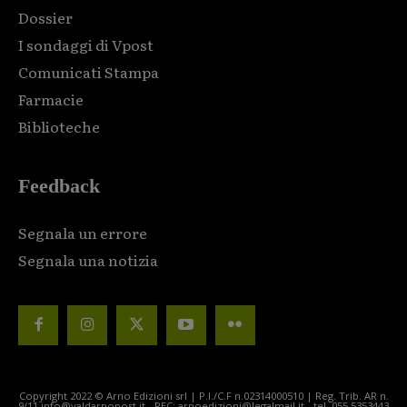
Dossier
I sondaggi di Vpost
Comunicati Stampa
Farmacie
Biblioteche
Feedback
Segnala un errore
Segnala una notizia
Copyright 2022 © Arno Edizioni srl | P.I./C.F n.02314000510 | Reg. Trib. AR n.
9/11 info@valdarnopost.it - PEC: arnoedizioni@legalmail.it - tel. 055.5353443