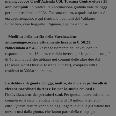
meningococco C nell'Azienda USL Toscana Centro oltre i 20
anni compiuti.
In pratica, la vaccinazione gratuita vale da oggi
per tutti i residenti nell'Asl Toscana centro, a qualsiasi fascia di
età appartengano: e qui rientrano i comuni del Valdarno
fiorentino, cioè Reggello, Rignano, Figline e Incisa.
– Modifica della tariffa della Vaccinazione
antimeningococcica attualmente fissata in € 58.23,
riducendola a € 45,52:
l'abbassamento del ticket, con un
risparmio di circa 13 euro, è valido invece per le persone con più
di 45 anni di età che abitano nei comuni delle altre due Asl
(Toscana Nord Ovest e Toscana Sud Est), compresi tutti i
residenti in Valdarno aretino.
La delibera di giunta di oggi, inoltre, dà il via ai protocolli di
ricerca coordinati da Ars e Iss per lo studio dei casi e
l'individuazione dei portatori sani.
Per queste nuove misure, nel
complesso, è stata prenotata la cifra di 10 milioni e 20.200
euro. Queste misure vanno ad aggiungersi a quelle già varate nei
mesi scorsi dalla giunta, che fanno parte della campagna