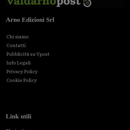
Arno Edizioni Srl
Chi siamo
Contatti
Pubblicità su Vpost
Info Legali
Privacy Policy
Cookie Policy
Html code here! Replace this with any non empty raw html
code and that's it.
Link utili