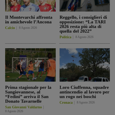
Il Montevarchi affronta
Reggello, i consiglieri di
in amichevole l’Ancona
opposizione: “La TARI
2026 resta più alta di
Calcio
8 Agosto 2026
quella del 2022”
Politica
8 Agosto 2026
Prima stagionale per la
Loro Ciuffenna, squadre
Sangiovannese, al
antincendio al lavoro per
“Fedini” arriva il San
un rogo nei boschi
Donato Tavarnelle
Cronaca
8 Agosto 2026
San Giovanni Valdarno
8 Agosto 2026