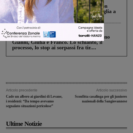
Scomparso da una struttura di Castiglion
Fiorentino l’uomo che aveva ucciso la figlia a
Levane nel 2020
Cronaca
4 Agosto 2026
Un anno fa la strage in A1 in cui morirono
Gianni, Giulia e Franco. Lo schianto, il
processo, lo stop ai sorpassi fra tir....
Articolo precedente
Articolo successivo
Cade un albero ai giardini di Levane,
Sconfitta casalinga per gli juniores
i residenti: “Da tempo avevamo
nazionali della Sangiovannese
segnalato situazioni pericolose”
Ultime Notizie