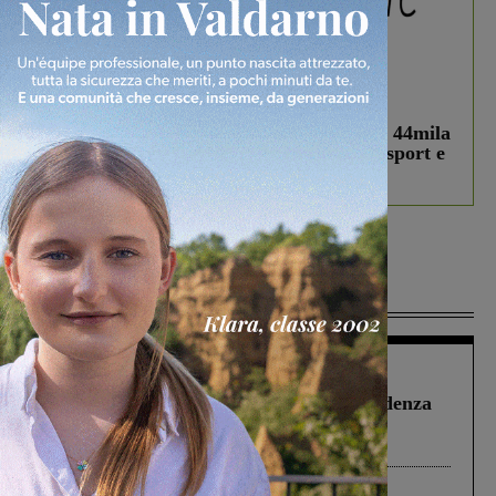
In vetrina
3 Agosto 2026
Estra Notizie agosto: Smart Cities, oltre 44mila
studenti coinvolti, torna il bando per lo sport e
debutta il podcast Estrair
Più lette
Figline Incisa Valdarno
1 Agosto 2026
Piscina di Figline finanziata oltre la scadenza
Pnrr, il gruppo di Fratelli d’Italia: “Un
ringraziamento al Governo”
Cronaca
3 Agosto 2026