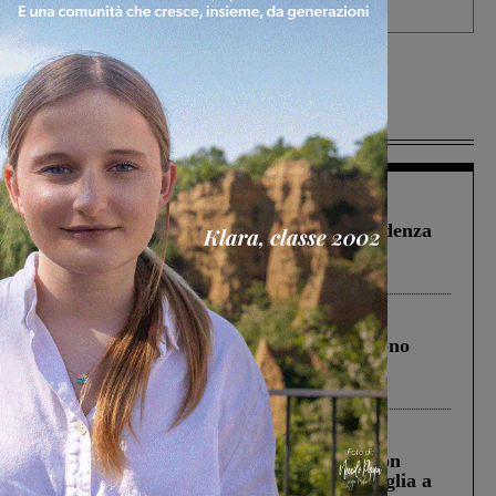
debutta il podcast Estrair
Più lette
Figline Incisa Valdarno
1 Agosto 2026
Piscina di Figline finanziata oltre la scadenza
Pnrr, il gruppo di Fratelli d’Italia: “Un
ringraziamento al Governo”
Cronaca
4 Agosto 2026
Un anno fa la strage in A1 in cui morirono
Gianni, Giulia e Franco. Lo schianto, il
processo, lo stop ai sorpassi fra tir....
Cronaca
3 Agosto 2026
Scomparso da una struttura di Castiglion
Fiorentino l’uomo che aveva ucciso la figlia a