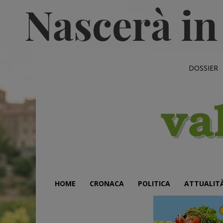
DOSSIER
HOME
CRONACA
POLITICA
ATTUALIT