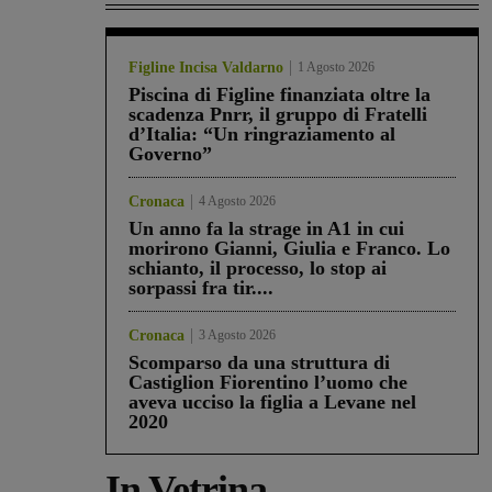
Figline Incisa Valdarno
1 Agosto 2026
Piscina di Figline finanziata oltre la
scadenza Pnrr, il gruppo di Fratelli
d’Italia: “Un ringraziamento al
Governo”
Cronaca
4 Agosto 2026
Un anno fa la strage in A1 in cui
morirono Gianni, Giulia e Franco. Lo
schianto, il processo, lo stop ai
sorpassi fra tir....
Cronaca
3 Agosto 2026
Scomparso da una struttura di
Castiglion Fiorentino l’uomo che
aveva ucciso la figlia a Levane nel
2020
In Vetrina