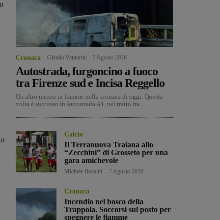
vo
Cronaca
Glenda Venturini
-
7 Agosto 2026
Autostrada, furgoncino a fuoco
tra Firenze sud e Incisa Reggello
Un altro mezzo in fiamme nella cronaca di oggi. Questa
volta è successo in Autostrada A1, nel tratto fra...
Calcio
io
Il Terranuova Traiana allo
“Zecchini” di Grosseto per una
gara amichevole
Michele Bossini
-
7 Agosto 2026
Cronaca
Incendio nel bosco della
Trappola. Soccorsi sul posto per
spegnere le fiamme