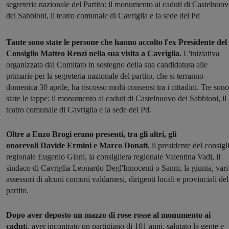
segreteria nazionale del Partito: il monumento ai caduti di Castelnuo
dei Sabbioni, il teatro comunale di Cavriglia e la sede del Pd
Tante sono state le persone che hanno accolto l'ex Presidente del
Consiglio Matteo Renzi nella sua visita a Cavriglia.
L'iniziativa
organizzata dal Comitato in sostegno della sua candidatura alle
primarie per la segreteria nazionale del partito, che si terranno
domenica 30 aprile, ha riscosso molti consensi tra i cittadini. Tre sono
state le tappe: il monumento ai caduti di Castelnuovo dei Sabbioni, il
teatro comunale di Cavriglia e la sede del Pd.
Oltre a Enzo Brogi erano presenti, tra gli altri, gli
onorevoli Davide Ermini e Marco Donati
, il presidente del consigl
regionale Eugenio Giani, la consigliera regionale Valentina Vadi, il
sindaco di Cavriglia Leonardo Degl'Innocenti o Sanni, la giunta, vari
assessori di alcuni comuni valdarnesi, dirigenti locali e provinciali del
partito.
Dopo aver deposto un mazzo di rose rosse al monumento ai
cadut
i, aver incontrato un partigiano di 101 anni, salutato la gente e