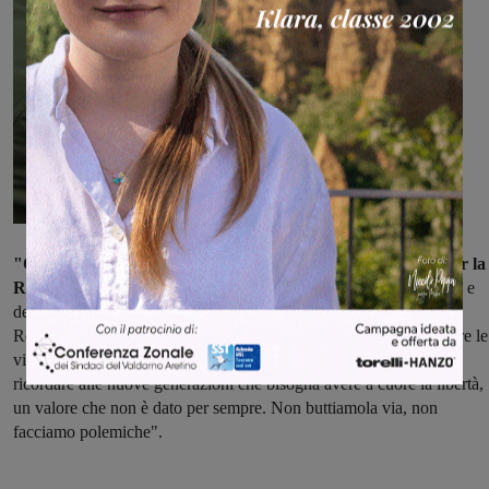
"Ogni paese, ogni comune, ogni città ha luoghi importanti per la
Resistenza
. Mi è sembrato bello accogliere l'invito di Enzo Brogi e
della comunità di Cavriglia in uno dei luoghi simbolo della nostra
Regione e che più di altri ha subìto la follia nazi fascista. Ricordare le
vittime, la Resistenza, i partigiani e chi ha combattutto significa
ricordare alle nuove generazioni che bisogna avere a cuore la libertà,
un valore che non è dato per sempre. Non buttiamola via, non
facciamo polemiche".