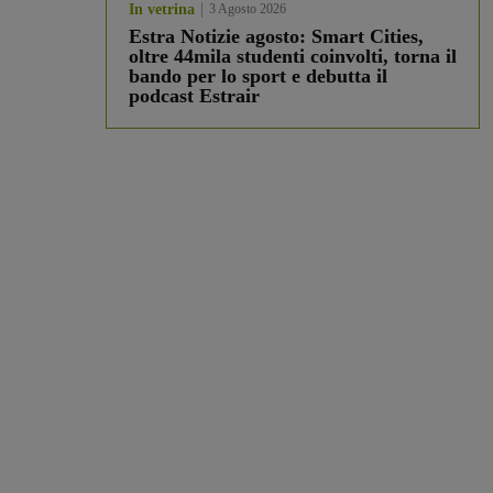
In vetrina
3 Agosto 2026
Estra Notizie agosto: Smart Cities,
oltre 44mila studenti coinvolti, torna il
bando per lo sport e debutta il
podcast Estrair