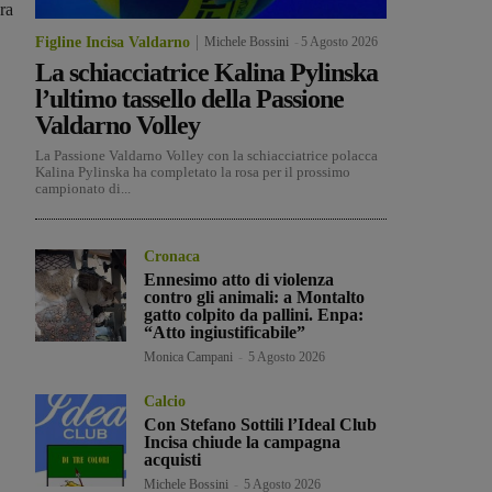
ara
Figline Incisa Valdarno
Michele Bossini
-
5 Agosto 2026
La schiacciatrice Kalina Pylinska
l’ultimo tassello della Passione
Valdarno Volley
La Passione Valdarno Volley con la schiacciatrice polacca
Kalina Pylinska ha completato la rosa per il prossimo
campionato di...
Cronaca
Ennesimo atto di violenza
contro gli animali: a Montalto
gatto colpito da pallini. Enpa:
“Atto ingiustificabile”
Monica Campani
-
5 Agosto 2026
Calcio
Con Stefano Sottili l’Ideal Club
Incisa chiude la campagna
acquisti
Michele Bossini
-
5 Agosto 2026