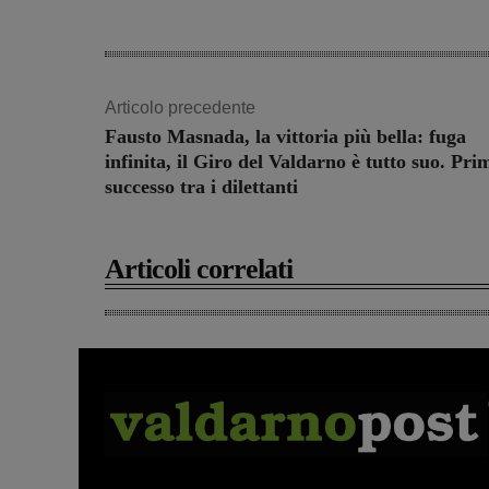
Articolo precedente
Fausto Masnada, la vittoria più bella: fuga
infinita, il Giro del Valdarno è tutto suo. Pri
successo tra i dilettanti
Articoli correlati