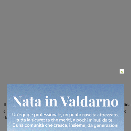
×
Il podista dell’Atletica Castello si impone a sorpresa sui favoriti Mida
e Dakhchoune con una grande prestazione chiusa in 42’25”. Tra le
donne vince Anna Spagnoli dell’Atletica Futura. Quasi 300 al via