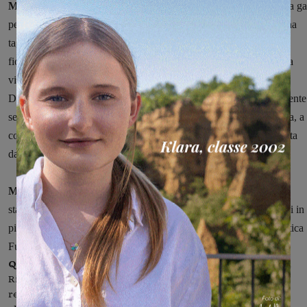
Massimo Mei dell'Atletica Castello vince il Siro Noferi 2014
, la g
per eccellenza del podismo montevarchino che domenica scorsa ha
tagliato il traguardo delle 34 edizioni. Successo a sorpresa per il
fiorentino che si è imposto con un ampio margine sui favoriti della
vigilia, i marocchini Hicham Midar del Gs Fiorino e Abdelilah
Dakhchoune dell'Atletica Futura (detentore del titolo) rispettivamente
secondo e terzo dopo il testa a testa finale. Quasi 300 podisti al via, a
confermare il grande successo della classica valdarnese organizzata
dalla Polisportiva Rinascita.
Mei ha percorso i 13,2 chilometri della competitiva in 42'25"
,
staccando nettamente gli inseguitori: 43'43" per Midar, sei secondi in
più per Dakhchoune. Tra le donne vince Anna Spagnoli dell'Atletica
Futura, 22° assoluta in 49'34".
Qualche problema all'arrivo
: come spiega la Polisportiva
Rinascita sul proprio sito, uno sponsor aveva assicurato la
realizzazione dei pettorali e l'installazione del gonfiabile