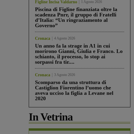
Figline Incisa Valdarno
1 Agosto 2026
Piscina di Figline finanziata oltre la
scadenza Pnrr, il gruppo di Fratelli
d’Italia: “Un ringraziamento al
Governo”
Cronaca
4 Agosto 2026
Un anno fa la strage in A1 in cui
morirono Gianni, Giulia e Franco. Lo
schianto, il processo, lo stop ai
sorpassi fra tir....
Cronaca
3 Agosto 2026
Scomparso da una struttura di
Castiglion Fiorentino l’uomo che
aveva ucciso la figlia a Levane nel
2020
In Vetrina