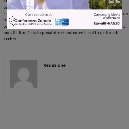
all'arrivo per poi tirarsi indietro a poche ore dalla gara. Gli
organizzatori hanno cercato di rimediare come possibile,
realizzando dei pettorali di cartone che però in molti casi non
hanno resistito fino alla fine della gara. Il lavoro degli
organizzatori si è quindi prolungato ben oltre l'ora di arrivo,
ma alla fine è stato possibile ricostruire l'esatto ordine di
arrivo.
Redazione
Share