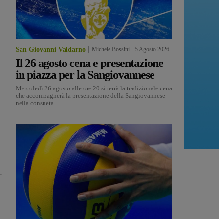
San Giovanni Valdarno
Michele Bossini
-
5 Agosto 2026
Il 26 agosto cena e presentazione
in piazza per la Sangiovannese
Mercoledì 26 agosto alle ore 20 si terrà la tradizionale cena
che accompagnerà la presentazione della Sangiovannese
nella consueta...
r