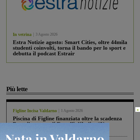
In vetrina
3 Agosto 2026
Estra Notizie agosto: Smart Cities, oltre 44mila
studenti coinvolti, torna il bando per lo sport e
debutta il podcast Estrair
Più lette
×
Figline Incisa Valdarno
1 Agosto 2026
Piscina di Figline finanziata oltre la scadenza
Pnrr, il gruppo di Fratelli d’Italia: “Un
ringraziamento al Governo”