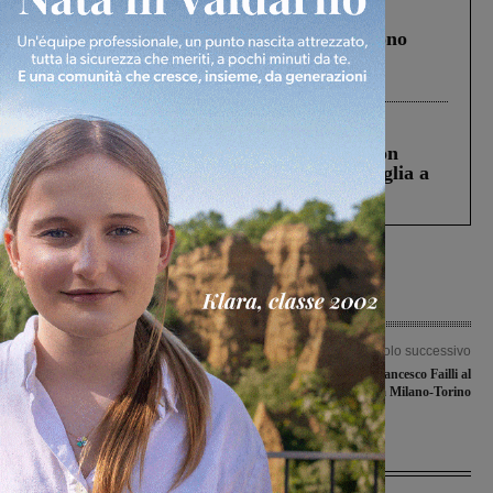
Cronaca
4 Agosto 2026
Un anno fa la strage in A1 in cui morirono
Gianni, Giulia e Franco. Lo schianto, il
processo, lo stop ai sorpassi fra tir....
Cronaca
3 Agosto 2026
Scomparso da una struttura di Castiglion
Fiorentino l’uomo che aveva ucciso la figlia a
Levane nel 2020
Articolo precedente
Articolo successivo
Bis di Martina Falagiani: titolo
Rinaldo Nocentini e Francesco Failli al
regionale e rappresentativa toscana
via della Milano-Torino
Ultime Notizie