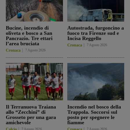
Bucine, incendio di
Autostrada, furgoncino a
oliveta e bosco a San
fuoco tra Firenze sud e
Pancrazio. Tre ettari
Incisa Reggello
l’area bruciata
Cronaca
7 Agosto 2026
Cronaca
7 Agosto 2026
Il Terranuova Traiana
Incendio nel bosco della
allo “Zecchini” di
Trappola. Soccorsi sul
Grosseto per una gara
posto per spegnere le
amichevole
fiamme
Calcio
7 Agosto 2026
Cronaca
7 Agosto 2026