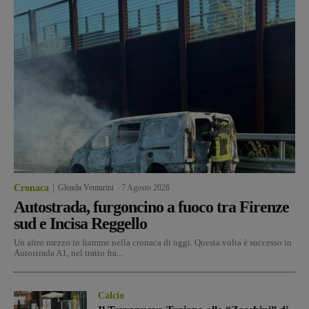
Cronaca
Glenda Venturini
-
7 Agosto 2026
Autostrada, furgoncino a fuoco tra Firenze
sud e Incisa Reggello
Un altro mezzo in fiamme nella cronaca di oggi. Questa volta è successo in
Autostrada A1, nel tratto fra...
Calcio