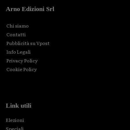
Arno Edizioni Srl
Chi siamo
Contatti
Pubblicità su Vpost
Info Legali
Privacy Policy
Cookie Policy
Html code here! Replace this with any non empty raw html
code and that's it.
Link utili
Elezioni
Speciali