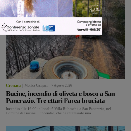
Cronaca
Monica Campani
-
7 Agosto 2026
Bucine, incendio di oliveta e bosco a San
Pancrazio. Tre ettari l’area bruciata
Incendio alle 16.00 in località Villa Rubeschi, a San Pancrazio, nel
Comune di Bucine. L'incendio, che ha interessato una...