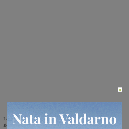
×
Lavori previsti sul ponte della ferrovia a Ponticino per la messa in
sicurezza. Ecco le variazioni alla circolazione