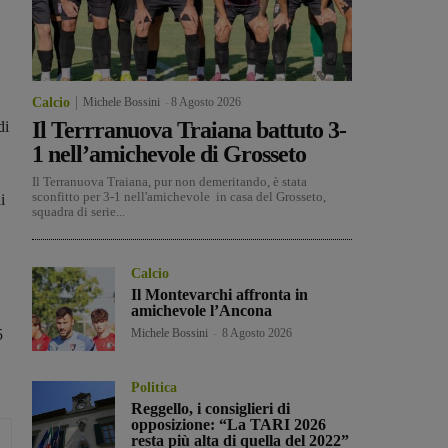
Calcio
Michele Bossini
-
8 Agosto 2026
Il Terrranuova Traiana battuto 3-
di
1 nell’amichevole di Grosseto
Il Terranuova Traiana, pur non demeritando, è stata
sconfitto per 3-1 nell'amichevole in casa del Grosseto,
i
squadra di serie...
Calcio
Il Montevarchi affronta in
amichevole l’Ancona
5
Michele Bossini
-
8 Agosto 2026
Politica
Reggello, i consiglieri di
opposizione: “La TARI 2026
resta più alta di quella del 2022”