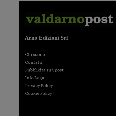
Arno Edizioni Srl
Chi siamo
Contatti
Pubblicità su Vpost
Info Legali
Privacy Policy
Cookie Policy
Html code here! Replace this with any non empty raw
html code and that's it.