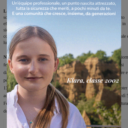
Lavori previsti sul ponte sulla ferrovia a Ponticino
: su
sollecitazione dell'Amministrazione, i tecnici di Ferrovie dello Stato
effettueranno una manutenzione straordinaria al ponte per mettere in
sicurezza il rivestimento in pietra della volta. Sarà comunque
consentito il passaggio pedonale per accedere al mercato settimanale 
lunedì 25 Gennaio.
Nel dettaglio le variazioni alla circolazione riguarderanno:
i giorn
feriali da venerdì 22 Gennaio a martedì 26 Gennaio 2021 compresi
dalle ore 7.00 alle ore 17.00 con chiusura totale al transito veicolare e
pedonale; lunedì 25 Gennaio 2021 dalle ore 7.00 alle ore
13.00 consentito il solo transito pedonale sotto al manufatto per poter
accedere al mercato settimanale; da mercoledì 27 Gennaio a venerdì 
Febbraio 2021 compresi restringimento della carreggiata con apertura
del traffico veicolare e pedonale.