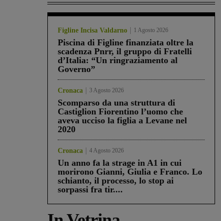
Figline Incisa Valdarno
1 Agosto 2026
Piscina di Figline finanziata oltre la
scadenza Pnrr, il gruppo di Fratelli
d’Italia: “Un ringraziamento al
Governo”
Cronaca
3 Agosto 2026
Scomparso da una struttura di
Castiglion Fiorentino l’uomo che
aveva ucciso la figlia a Levane nel
2020
Cronaca
4 Agosto 2026
Un anno fa la strage in A1 in cui
morirono Gianni, Giulia e Franco. Lo
schianto, il processo, lo stop ai
sorpassi fra tir....
In Vetrina