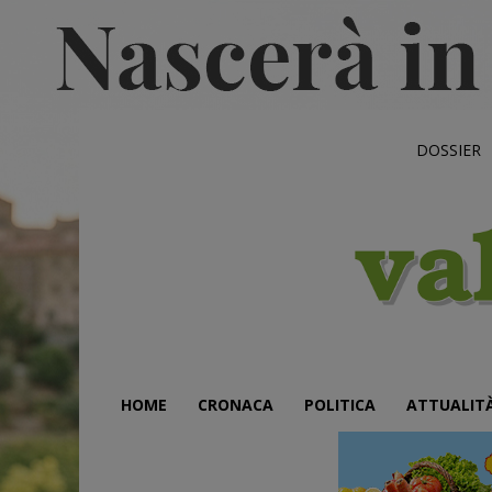
DOSSIER
HOME
CRONACA
POLITICA
ATTUALIT