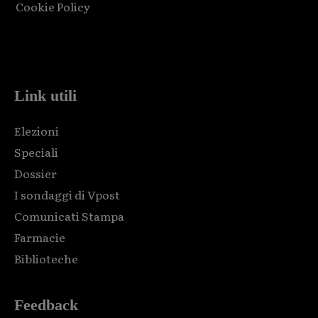
Cookie Policy
Html code here! Replace this with any non empty raw html
code and that's it.
Link utili
Elezioni
Speciali
Dossier
I sondaggi di Vpost
Comunicati Stampa
Farmacie
Biblioteche
Feedback