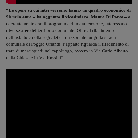
“Le opere su cui interverremo hanno un quadro economico di
90 mila euro – ha aggiunto il vicesindaco, Mauro Di Ponte –
e,
coerentemente con il programma di manutenzione, interessano
diverse aree del territorio comunale. Oltre al rifacimento
dell’asfalto e della segnaletica orizzontale lungo la strada
comunale di Poggio Orlandi, l’appalto riguarda il rifacimento di
tratti di marciapiedi nel capoluogo, ovvero in Via Carlo Alberto
dalla Chiesa e in Via Rossini”.