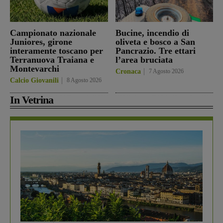
Campionato nazionale
Bucine, incendio di
Juniores, girone
oliveta e bosco a San
interamente toscano per
Pancrazio. Tre ettari
Terranuova Traiana e
l’area bruciata
Montevarchi
Cronaca
7 Agosto 2026
Calcio Giovanili
8 Agosto 2026
In Vetrina