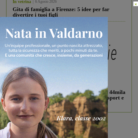
In vetrina
6 Agosto 2026
×
Gita di famiglia a Firenze: 5 idee per far
divertire i tuoi figli
In vetrina
3 Agosto 2026
Estra Notizie agosto: Smart Cities, oltre 44mila
studenti coinvolti, torna il bando per lo sport e
debutta il podcast Estrair