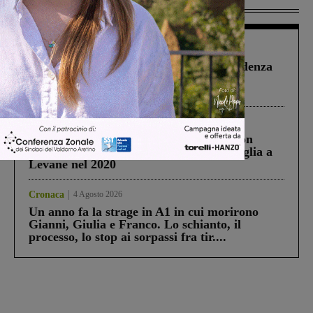
Più lette
Figline Incisa Valdarno
1 Agosto 2026
Piscina di Figline finanziata oltre la scadenza
Pnrr, il gruppo di Fratelli d’Italia: “Un
ringraziamento al Governo”
Cronaca
3 Agosto 2026
Scomparso da una struttura di Castiglion
Fiorentino l’uomo che aveva ucciso la figlia a
Levane nel 2020
Cronaca
4 Agosto 2026
Un anno fa la strage in A1 in cui morirono
Gianni, Giulia e Franco. Lo schianto, il
processo, lo stop ai sorpassi fra tir....