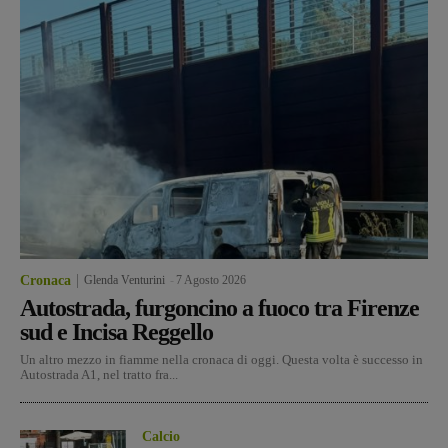
Cronaca
Glenda Venturini
-
7 Agosto 2026
Autostrada, furgoncino a fuoco tra Firenze
sud e Incisa Reggello
Un altro mezzo in fiamme nella cronaca di oggi. Questa volta è successo in
Autostrada A1, nel tratto fra...
Calcio