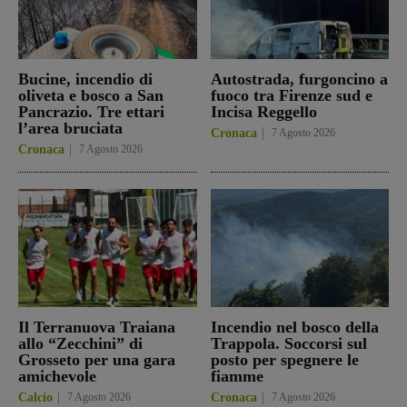
Bucine, incendio di
Autostrada, furgoncino a
oliveta e bosco a San
fuoco tra Firenze sud e
Pancrazio. Tre ettari
Incisa Reggello
l’area bruciata
Cronaca
7 Agosto 2026
Cronaca
7 Agosto 2026
Il Terranuova Traiana
Incendio nel bosco della
allo “Zecchini” di
Trappola. Soccorsi sul
Grosseto per una gara
posto per spegnere le
amichevole
fiamme
Calcio
7 Agosto 2026
Cronaca
7 Agosto 2026