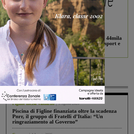
In vetrina
3 Agosto 2026
Estra Notizie agosto: Smart Cities, oltre 44mila
studenti coinvolti, torna il bando per lo sport e
debutta il podcast Estrair
Più lette
Figline Incisa Valdarno
1 Agosto 2026
Piscina di Figline finanziata oltre la scadenza
Pnrr, il gruppo di Fratelli d’Italia: “Un
ringraziamento al Governo”