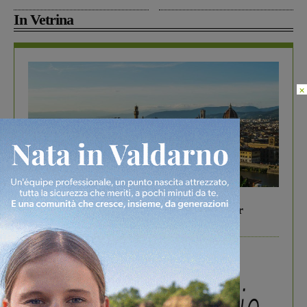
In Vetrina
×
In vetrina
6 Agosto 2026
Gita di famiglia a Firenze: 5 idee per far
divertire i tuoi figli