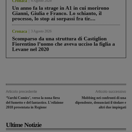
Cronaca
4 Agosto 2026
Un anno fa la strage in A1 in cui morirono
Gianni, Giulia e Franco. Lo schianto, il
processo, lo stop ai sorpassi fra tir....
Cronaca
3 Agosto 2026
Scomparso da una struttura di Castiglion
Fiorentino l’uomo che aveva ucciso la figlia a
Levane nel 2020
Articolo precedente
Articolo successivo
‘Varchi Comics’, verso la nona fiera
Mobbing nei confronti di una
del fumetto e del fantastico. L’edizione
dipendente, denunciati il titolare e
2018 presentata in Regione
altri due impiegati
Ultime Notizie