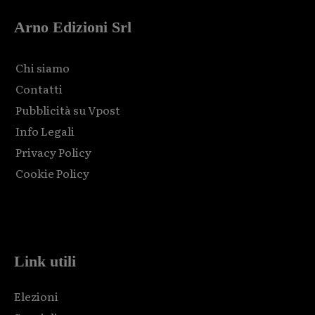
Arno Edizioni Srl
Chi siamo
Contatti
Pubblicità su Vpost
Info Legali
Privacy Policy
Cookie Policy
Html code here! Replace this with any non empty raw html
code and that's it.
Link utili
Elezioni