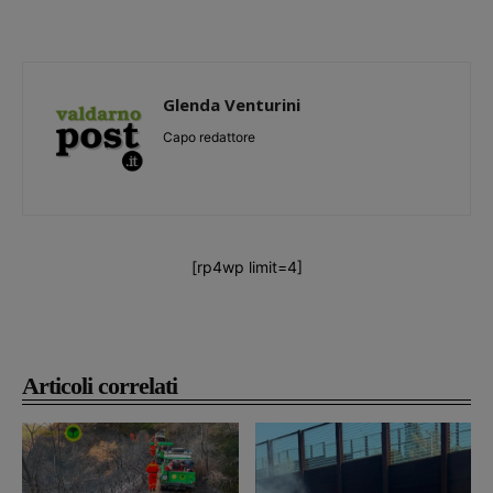
Glenda Venturini
Capo redattore
[rp4wp limit=4]
Articoli correlati